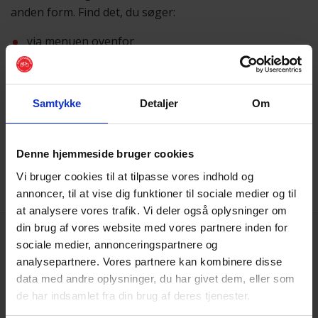
anden form. Find det, du søger:
via menuen ovenfor
eller ved hjælp af
søgefunktionen
Samtykke
Detaljer
Om
Vi beklager besværet
Skulle du få brug for hjælp, er du altid velkommen til at
sende os en mail på
post@cyklistforbundet.dk
.
Denne hjemmeside bruger cookies
Vi bruger cookies til at tilpasse vores indhold og
annoncer, til at vise dig funktioner til sociale medier og til
at analysere vores trafik. Vi deler også oplysninger om
din brug af vores website med vores partnere inden for
sociale medier, annonceringspartnere og
analysepartnere. Vores partnere kan kombinere disse
data med andre oplysninger, du har givet dem, eller som
de har indsamlet fra din brug af deres tjenester.