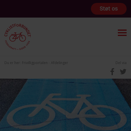
Støt os
Du er her:
Frivilligportalen
Afdelinger
Del via