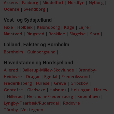
Assens
|
Faaborg
|
Middelfart
|
Nordfyn
|
Nyborg
|
Odense
|
Svendborg
|
Vest- og Sydsjælland
Faxe
|
Holbæk
|
Kalundborg
|
Køge
|
Lejre
|
Næstved
|
Ringsted
|
Roskilde
|
Slagelse
|
Sorø
|
Lolland, Falster og Bornholm
Bornholm
|
Guldborgsund
|
Hovedstaden og Nordsjælland
Allerød
|
Ballerup-Måløv-Skovlunde
|
Brøndby-
Hvidovre
|
Dragør
|
Egedal
|
Frederikssund
|
Frederiksberg
|
Furesø
|
Greve
|
Gribskov
|
Gentofte
|
Gladsaxe
|
Halsnæs
|
Helsingør
|
Herlev
|
Hillerød
|
Hørsholm-Fredensborg
|
København
|
Lyngby-Taarbæk/Rudersdal
|
Rødovre
|
Tårnby
|
Vestegnen