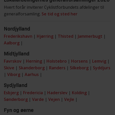
Lokalafdelingernes generalforsamlinger 2026
Hvert forår inviterer Cyklistforbundets afdelinger til
generalforsamling.
Se tid og sted her
Nordjylland
Frederikshavn
|
Hjørring
|
Thisted
|
Jammerbugt
|
Aalborg
|
Midtjylland
Favrskov
|
Herning
|
Holstebro
|
Horsens
|
Lemvig
|
Skive
|
Skanderborg
|
Randers
|
Silkeborg
|
Syddjurs
|
Viborg
|
Aarhus
|
Sydjylland
Esbjerg
|
Fredericia
|
Haderslev
|
Kolding
|
Sønderborg
|
Varde
|
Vejen
|
Vejle
|
Fyn og øerne