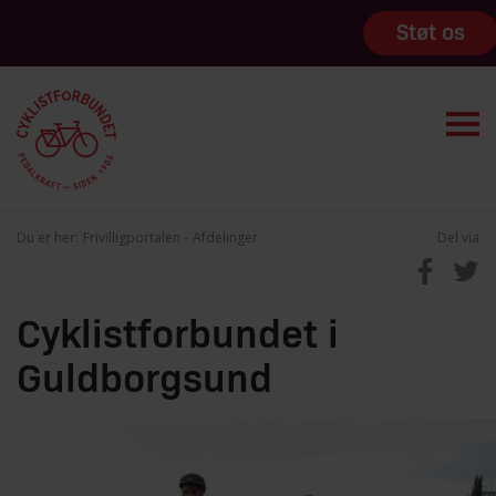
Støt os
Du er her:
Frivilligportalen
Afdelinger
Del via
Cyklistforbundet i
Guldborgsund