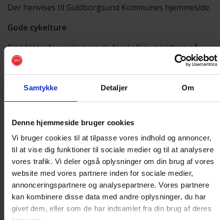
Der henvises til Guldborgsund Kommunes hjemmeside.
Gode cykelture
Find blot information om de forskellige cykelture på
nedenstående links:
Om Nykøbing Falster
/
Falster og Østlolland
/
På cykel
Samtykke
Detaljer
Om
ved Guldborgsund
/
Cykelblomsten
/
Falster-rundt
/
Sundruten/
Denne hjemmeside bruger cookies
Motionsslangen
/
Flere ture .
Vi bruger cookies til at tilpasse vores indhold og annoncer,
til at vise dig funktioner til sociale medier og til at analysere
Bestyrelse
vores trafik. Vi deler også oplysninger om din brug af vores
website med vores partnere inden for sociale medier,
Lokalformand
annonceringspartnere og analysepartnere. Vores partnere
Bjarne Arildsen, mail:
bjarne.arildsen@hotmail.com
, tlf.:
kan kombinere disse data med andre oplysninger, du har
54 86 00 05
givet dem, eller som de har indsamlet fra din brug af deres