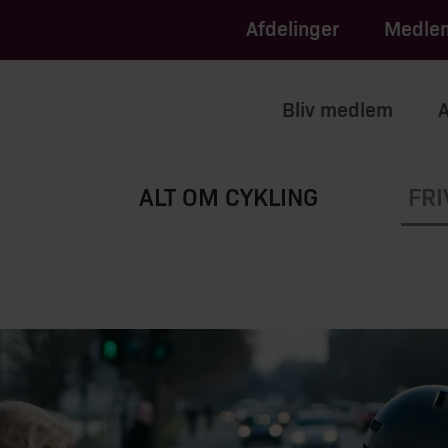
apply.
of Service
Afdelinger
Medlem
Bliv medlem
A
ALT OM CYKLING
FRI