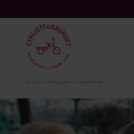
This site is protected by reCAPTCHA and the Google
and
Privacy Policy
Terms 
Du er her:
Frivilligportalen
Frivillighåndbogen