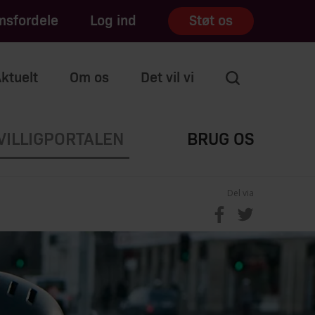
sfordele
Log ind
Støt os
ktuelt
Om os
Det vil vi
VILLIGPORTALEN
BRUG OS
Del via