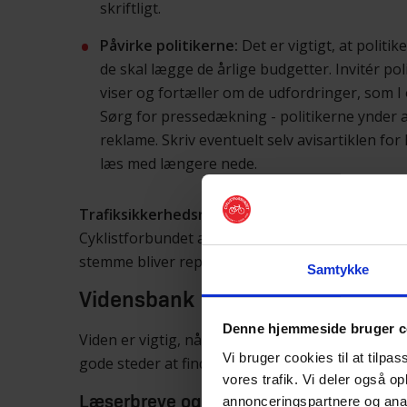
skriftligt.
Påvirke politikerne:
Det er vigtigt, at politi
de skal lægge de årlige budgetter. Invitér po
viser og fortæller om de udfordringer, som I 
Sørg for pressedækning - politikerne ynder a
reklame. Skriv eventuelt selv avisartiklen fo
læs med længere nede.
Trafiksikkerhedsrådet:
Mange kommuner har et 
Cyklistforbundet allerede har en plads i det råd,
stemme bliver repræsenteret her.
Samtykke
Vidensbank
Denne hjemmeside bruger c
Viden er vigtig, når man ønsker at skubbe på go
Vi bruger cookies til at tilpas
gode steder at finde viden på cykelområdet
på d
vores trafik. Vi deler også o
annonceringspartnere og anal
Læserbreve og pressemeddelelser