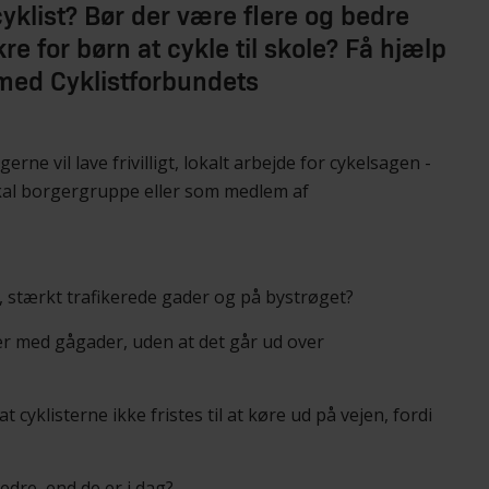
klist? Bør der være flere og bedre
re for børn at cykle til skole? Få hjælp
r med Cyklistforbundets
erne vil lave frivilligt, lokalt arbejde for cykelsagen -
kal borgergruppe eller som medlem af
e, stærkt trafikerede gader og på bystrøget?
yer med gågader, uden at det går ud over
cyklisterne ikke fristes til at køre ud på vejen, fordi
edre, end de er i dag?