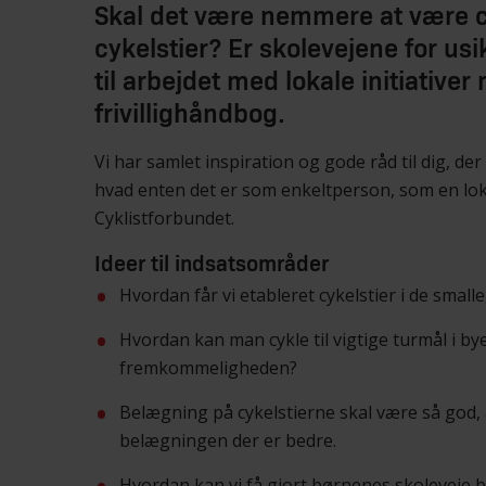
Skal det være nemmere at være cy
cykelstier? Er skolevejene for usik
til arbejdet med lokale initiative
frivillighåndbog.
Vi har samlet inspiration og gode råd til dig, der g
hvad enten det er som enkeltperson, som en lo
Cyklistforbundet.
Ideer til indsatsområder
Hvordan får vi etableret cykelstier i de small
Hvordan kan man cykle til vigtige turmål i b
fremkommeligheden?
Belægning på cykelstierne skal være så god, at 
belægningen der er bedre.
Hvordan kan vi få gjort børnenes skoleveje b