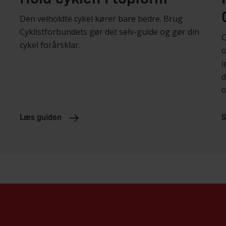
Den velholdte cykel kører bare bedre. Brug
Cyklistforbundets gør det selv-guide og gør din
C
cykel forårsklar.
o
i
d
o
Læs guiden
S