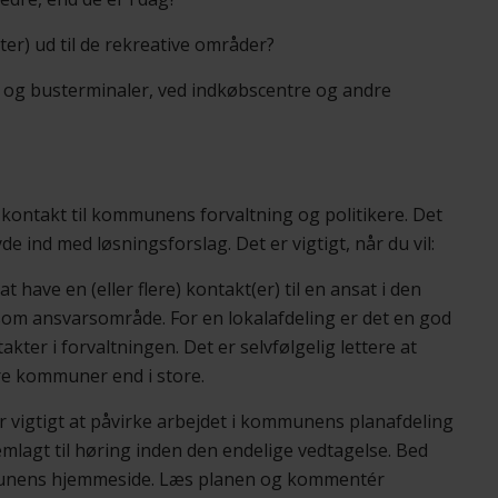
ter) ud til de rekreative områder?
- og busterminaler, ved indkøbscentre og andre
 kontakt til kommunens forvaltning og politikere. Det
ind med løsningsforslag. Det er vigtigt, når du vil:
t have en (eller flere) kontakt(er) til en ansat i den
som ansvarsområde. For en lokalafdeling er det en god
ter i forvaltningen. Det er selvfølgelig lettere at
e kommuner end i store.
r vigtigt at påvirke arbejdet i kommunens planafdeling
lagt til høring inden den endelige vedtagelse. Bed
mmunens hjemmeside. Læs planen og kommentér