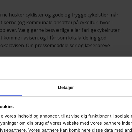
kerne husker cyklister og gode og trygge cykelstier, når
litikerne (og kommunale ansatte) på cykeltur, hvor I
oplever. Vælg gerne besværlige eller farlige cykelruter.
t komme i avisen, og I får som lokalafdeling god
r lokalavisen. Om pressemeddelelser og læserbreve -
lokalt trafiksikkerhedsråd. Hvis ikke
 kan det være en god ide at arbejde for, at cyklisternes
Detaljer
ookies
de kommunale løsninger for cyklister. Vi har samlet
se vores indhold og annoncer, til at vise dig funktioner til sociale
enne side
.
plysninger om din brug af vores website med vores partnere inden
ysepartnere. Vores partnere kan kombinere disse data med andr