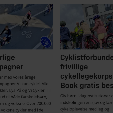
rlige
Cyklistforbund
pagner
frivillige
cykellegekorps
er med vores årlige
pagner Vi kan cykle!, Alle
Book gratis be
ler, Lys På og Vi Cykler Til
Giv børn i daginstitutioner 
ud til både førskolebørn,
indskolingen en sjov og lær
rn og voksne. Over 200.000
cykeloplevelse med leg og
 voksne cykler med i de