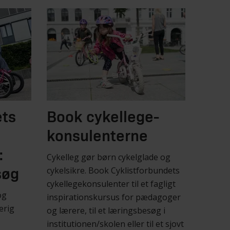
ets
Book cykellege-
konsulenterne
:
Cykelleg gør børn cykelglade og
cykelsikre. Book Cyklistforbundets
søg
cykellegekonsulenter til et fagligt
og
inspirationskursus for pædagoger
erig
og lærere, til et læringsbesøg i
institutionen/skolen eller til et sjovt