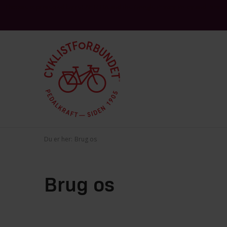
This site is protected by reCAPTCHA and the Google
and
Privacy Policy
Terms 
Du er her:
Brug os
Brug os