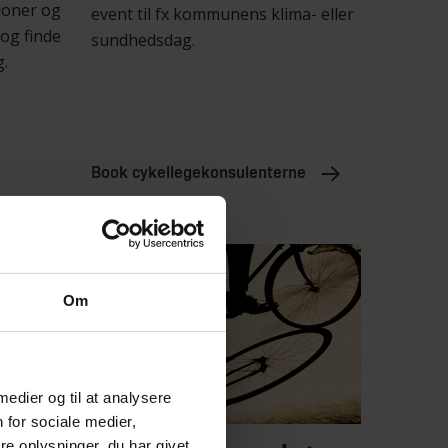
ioner og
event til fx kommunens klima- eller
og finde
sundhedsdag.
g.
Book cykellegekonsulenterne
Om
 medier og til at analysere
 for sociale medier,
e oplysninger, du har givet