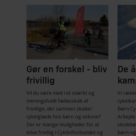
Gør en forskel - bliv
De å
frivillig
kam
Vil du være med i et stærkt og
Vi rækk
meningsfuldt fællesskab af
cykelkam
frivillige, der sammen skaber
Børn Cyk
cykelglæde hos børn og voksne?
Arbejde 
Der er mange muligheder for at
skolebø
blive frivillig i Cyklistforbundet og
børn og