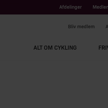
apply.
of Service
Afdelinger
Medlem
Bliv medlem
A
ALT OM CYKLING
FRI