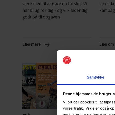
være med til at gøre en forskel. Vi
landsdæ
har brug for dig - og vi klæder dig
kampag
godt på til opgaven.
Læs mere
Læs om
Samtykke
Denne hjemmeside bruger c
Vi bruger cookies til at tilpas
vores trafik. Vi deler også o
annonceringspartnere og anal