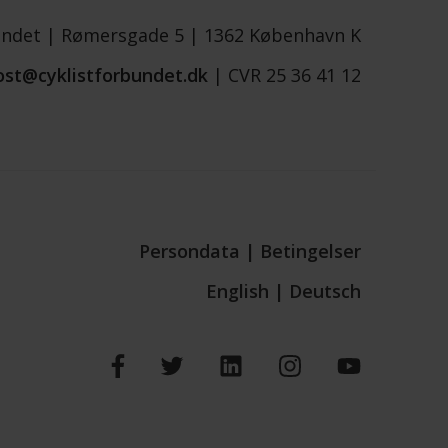
undet |
Rømersgade 5 |
1362 København K
ost@cyklistforbundet.dk
|
CVR 25 36 41 12
Persondata
|
Betingelser
English
|
Deutsch