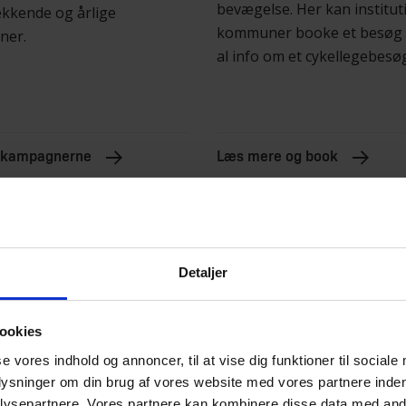
bevægelse. Her kan institut
kkende og årlige
kommuner booke et besøg 
ner.
al info om et cykellegebesø
 kampagnerne
Læs mere og book
Detaljer
ookies
se vores indhold og annoncer, til at vise dig funktioner til sociale
plysninger om din brug af vores website med vores partnere inden
ysepartnere. Vores partnere kan kombinere disse data med andr