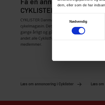
Få en annonce i
Bliv
dem, eller som de har indsaml
CYKLISTER
sam
Samtykkevalg
CYKLISTER Danmarks største
Som sam
Nødvendig
cykelmagasin. Det udkommer fire
mulighe
gange årligt og går ud til blandt
og styr
andet alle Cyklistforbundets
sundhed
medlemmer.
kommun
Læs om annoncering i Cyklister
Læs om