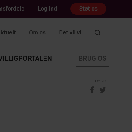
sfordele
Log ind
Støt os
ktuelt
Om os
Det vil vi
VILLIGPORTALEN
BRUG OS
Del via