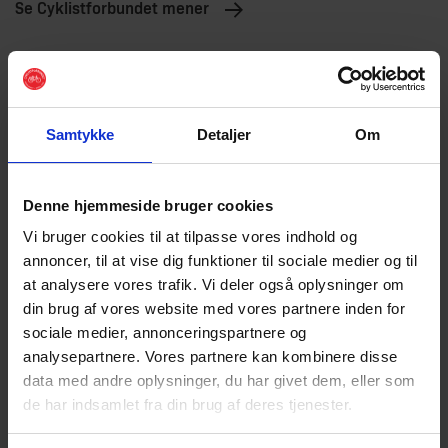
Se Cyklistforbundet mener
Samtykke
Detaljer
Om
Denne hjemmeside bruger cookies
Vi bruger cookies til at tilpasse vores indhold og
annoncer, til at vise dig funktioner til sociale medier og til
at analysere vores trafik. Vi deler også oplysninger om
din brug af vores website med vores partnere inden for
sociale medier, annonceringspartnere og
analysepartnere. Vores partnere kan kombinere disse
data med andre oplysninger, du har givet dem, eller som
Landsformandens ledere
de har indsamlet fra din brug af deres tjenester.
Cyklistforbundets landsformand Jens Peter Hansen