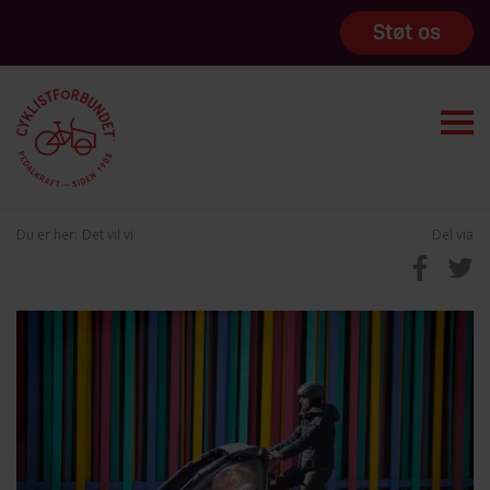
Støt os
Du er her:
Det vil vi
Del via