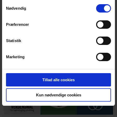
skriver lederen i medlemsmagasinet Cyklister. Altid om
Samtykkevalg
Nødvendig
aktuelle emner.
Se landsformandens ledere
Præferencer
Statistik
Marketing
Tillad alle cookies
Kun nødvendige cookies