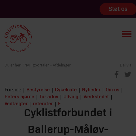
Støt os
Du er her:
Frivilligportalen
Afdelinger
Del via
Forside |
|
|
|
|
Bestyrelse
Cykelcafé
Nyheder
Om os
|
|
|
|
Peters hjørne
Tur arkiv
Udvalg
Værkstedet
|
|
Vedtægter
referater
F
Cyklistforbundet i
Ballerup-Måløv-