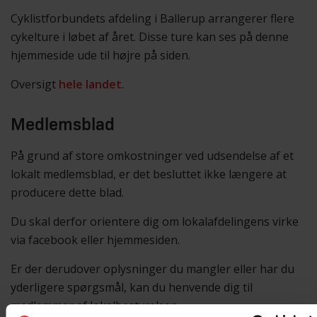
Cyklistforbundets afdeling i Ballerup arrangerer flere
cykelture i løbet af året. Disse ture kan ses på denne
hjemmeside ude til højre på siden.
Oversigt
hele landet
.
Medlemsblad
På grund af store omkostninger ved udsendelse af et
lokalt medlemsblad, er det besluttet ikke længere at
producere dette blad.
Du skal derfor orientere dig om lokalafdelingens virke
via facebook eller hjemmesiden.
Er der derudover oplysninger du mangler eller har du
yderligere spørgsmål, kan du henvende dig til
medlemmer af lokalbestyrelsen.