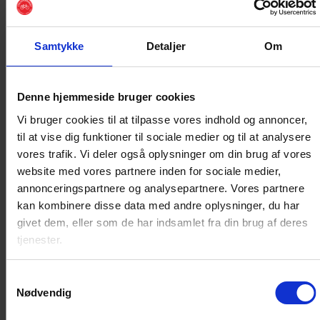
Peters Hjørne
Samtykke
Detaljer
Om
Peters Hjørne
indeholder forskellige rapporter,
beskrivelser med mere fra Peters hånd. Læs
her
.
Denne hjemmeside bruger cookies
Nyheder
Vi bruger cookies til at tilpasse vores indhold og annoncer,
til at vise dig funktioner til sociale medier og til at analysere
Lokale nyheder, tryk
her
.
vores trafik. Vi deler også oplysninger om din brug af vores
website med vores partnere inden for sociale medier,
Nyheder fra Cyklistforbundet, tryk
her
.
annonceringspartnere og analysepartnere. Vores partnere
kan kombinere disse data med andre oplysninger, du har
Tips til dit cykelliv
givet dem, eller som de har indsamlet fra din brug af deres
tjenester.
Skal du have en opfrisker på god cykelopførelse? Læs:
Sådan er du en god cyklist (
link følger
)
Samtykkevalg
Nødvendig
Vil du være cyklende hele vinteren? Læs
Cyklistforbundets tips til, hvordan dig og din cykel