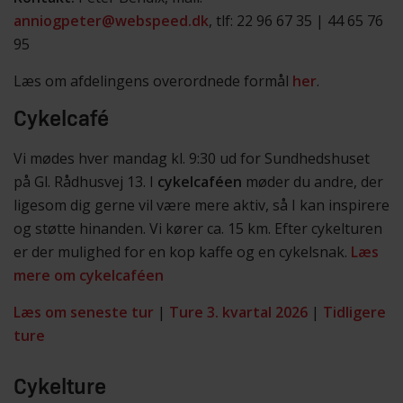
anniogpeter@webspeed.dk
, tlf: 22 96 67 35 | 44 65 76
95
Læs om afdelingens overordnede formål
her
.
Cykelcafé
Vi mødes hver mandag kl. 9:30 ud for Sundhedshuset
på Gl. Rådhusvej 13. I
cykelcaféen
møder du andre, der
ligesom dig gerne vil være mere aktiv, så I kan inspirere
og støtte hinanden. Vi kører ca. 15 km. Efter cykelturen
er der mulighed for en kop kaffe og en cykelsnak.
Læs
mere om cykelcaféen
Læs om seneste tur
|
Ture 3. kvartal 2026
|
Tidligere
ture
Cykelture