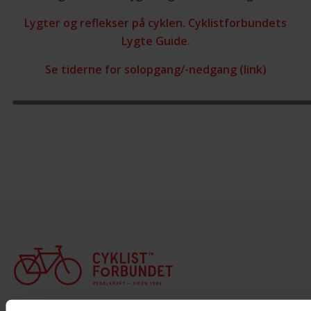
Lygter og reflekser på cyklen. Cyklistforbundets
Lygte Guide.
Se tiderne for solopgang/-nedgang (link)