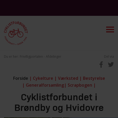
Du er her:
Frivilligportalen
Afdelinger
Del via
Forside
|
Cykelture
|
Værksted
|
Bestyrelse
|
Generalforsamling|
Scrapbogen
|
Cyklistforbundet i
Brøndby og Hvidovre