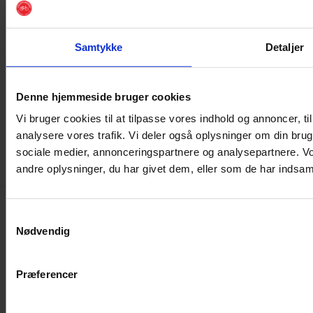
Cyklistforbundet |
Rømersgade 5 |
Samtykke
Detaljer
1362 København K
Tlf.:
33 32 31 21
|
post@cyklistforbundet.dk
|
Denne hjemmeside bruger cookies
CVR 25 36 41 12
Vi bruger cookies til at tilpasse vores indhold og annoncer, til 
analysere vores trafik. Vi deler også oplysninger om din bru
sociale medier, annonceringspartnere og analysepartnere. V
andre oplysninger, du har givet dem, eller som de har indsamle
Samtykkevalg
Nødvendig
Det sker lokalt
Medlemsservice | Login
Præferencer
Kontakt os