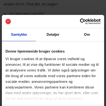
anden form. Find det, du søger:
via menuen ovenfor
eller ved hjælp af
søgefunktionen
Samtykke
Detaljer
Om
Vi beklager besværet
Skulle du få brug for hjælp, er du altid velkommen til at
sende os en mail på
post@cyklistforbundet.dk
.
Denne hjemmeside bruger cookies
Vi bruger cookies til at tilpasse vores indhold og
annoncer, til at vise dig funktioner til sociale medier og til
at analysere vores trafik. Vi deler også oplysninger om
din brug af vores website med vores partnere inden for
sociale medier, annonceringspartnere og
analysepartnere. Vores partnere kan kombinere disse
data med andre oplysninger, du har givet dem, eller som
de har indsamlet fra din brug af deres tjenester.