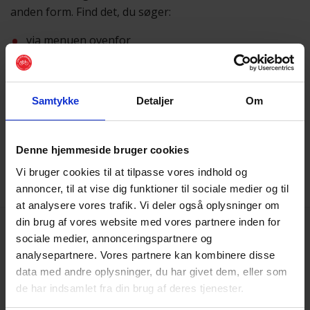
anden form. Find det, du søger:
via menuen ovenfor
eller ved hjælp af
søgefunktionen
Samtykke
Detaljer
Om
Vi beklager besværet
Skulle du få brug for hjælp, er du altid velkommen til at
sende os en mail på
post@cyklistforbundet.dk
.
Denne hjemmeside bruger cookies
Vi bruger cookies til at tilpasse vores indhold og
annoncer, til at vise dig funktioner til sociale medier og til
at analysere vores trafik. Vi deler også oplysninger om
din brug af vores website med vores partnere inden for
sociale medier, annonceringspartnere og
analysepartnere. Vores partnere kan kombinere disse
data med andre oplysninger, du har givet dem, eller som
de har indsamlet fra din brug af deres tjenester.