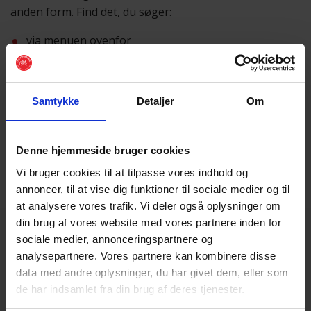
anden form. Find det, du søger:
via menuen ovenfor
eller ved hjælp af
søgefunktionen
Samtykke
Detaljer
Om
Vi beklager besværet
Skulle du få brug for hjælp, er du altid velkommen til at
sende os en mail på
post@cyklistforbundet.dk
.
Denne hjemmeside bruger cookies
Vi bruger cookies til at tilpasse vores indhold og
annoncer, til at vise dig funktioner til sociale medier og til
at analysere vores trafik. Vi deler også oplysninger om
din brug af vores website med vores partnere inden for
sociale medier, annonceringspartnere og
analysepartnere. Vores partnere kan kombinere disse
data med andre oplysninger, du har givet dem, eller som
de har indsamlet fra din brug af deres tjenester.