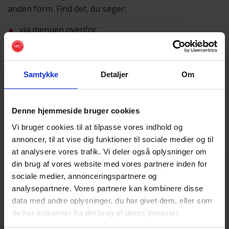
anden form. Find det, du søger:
via menuen ovenfor
eller ved hjælp af
søgefunktionen
Samtykke
Detaljer
Om
Vi beklager besværet
Skulle du få brug for hjælp, er du altid velkommen til at
sende os en mail på
post@cyklistforbundet.dk
.
Denne hjemmeside bruger cookies
Vi bruger cookies til at tilpasse vores indhold og
annoncer, til at vise dig funktioner til sociale medier og til
at analysere vores trafik. Vi deler også oplysninger om
din brug af vores website med vores partnere inden for
sociale medier, annonceringspartnere og
analysepartnere. Vores partnere kan kombinere disse
data med andre oplysninger, du har givet dem, eller som
de har indsamlet fra din brug af deres tjenester.