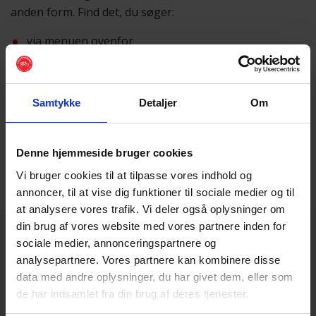
anden form. Find det, du søger:
via menuen ovenfor
eller ved hjælp af
søgefunktionen
Samtykke
Detaljer
Om
Vi beklager besværet
Skulle du få brug for hjælp, er du altid velkommen til at
sende os en mail på
post@cyklistforbundet.dk
.
Denne hjemmeside bruger cookies
Vi bruger cookies til at tilpasse vores indhold og
annoncer, til at vise dig funktioner til sociale medier og til
at analysere vores trafik. Vi deler også oplysninger om
din brug af vores website med vores partnere inden for
sociale medier, annonceringspartnere og
analysepartnere. Vores partnere kan kombinere disse
data med andre oplysninger, du har givet dem, eller som
de har indsamlet fra din brug af deres tjenester.