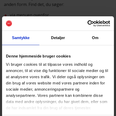
anden form. Find det, du søger:
via menuen ovenfor
eller ved hjælp af
søgefunktionen
Samtykke
Detaljer
Om
Vi beklager besværet
Skulle du få brug for hjælp, er du altid velkommen til at
sende os en mail på
post@cyklistforbundet.dk
.
Denne hjemmeside bruger cookies
Vi bruger cookies til at tilpasse vores indhold og
annoncer, til at vise dig funktioner til sociale medier og til
at analysere vores trafik. Vi deler også oplysninger om
din brug af vores website med vores partnere inden for
sociale medier, annonceringspartnere og
analysepartnere. Vores partnere kan kombinere disse
data med andre oplysninger, du har givet dem, eller som
de har indsamlet fra din brug af deres tjenester.