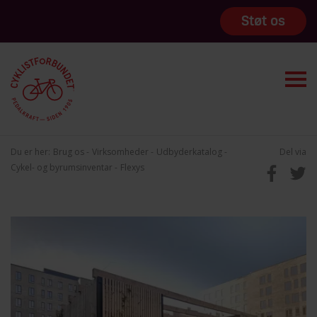
Støt os
Du er her:
Brug os
Virksomheder
Udbyderkatalog
Del via
Cykel- og byrumsinventar
Flexys