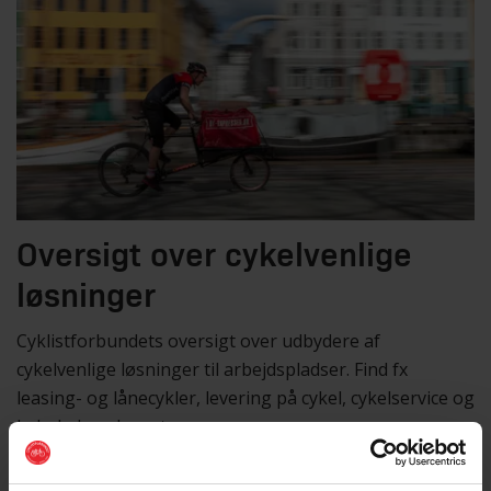
Oversigt over cykelvenlige
løsninger
Cyklistforbundets oversigt over udbydere af
cykelvenlige løsninger til arbejdspladser. Find fx
leasing- og lånecykler, levering på cykel, cykelservice og
ladcykelproducenter.
Gå til udbyderkataloget