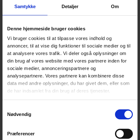
Samtykke
Detaljer
Om
Denne hjemmeside bruger cookies
Vi bruger cookies til at tilpasse vores indhold og
annoncer, til at vise dig funktioner til sociale medier og til
at analysere vores trafik. Vi deler også oplysninger om
din brug af vores website med vores partnere inden for
sociale medier, annonceringspartnere og
analysepartnere. Vores partnere kan kombinere disse
data med andre oplysninger, du har givet dem, eller som
de har indsamlet fra din brug af deres tjenester.
Samtykkevalg
Nødvendig
Bliv certificeret som
Cykelvenlig Arbejdsplads CFE
Præferencer