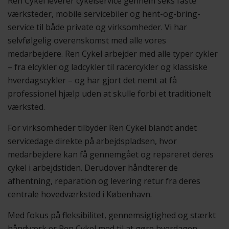
Ren Cykel leverer cykelservice gennem seks faste
værksteder, mobile servicebiler og hent-og-bring-
service til både private og virksomheder. Vi har
selvfølgelig overenskomst med alle vores
medarbejdere. Ren Cykel arbejder med alle typer cykler
– fra elcykler og ladcykler til racercykler og klassiske
hverdagscykler – og har gjort det nemt at få
professionel hjælp uden at skulle forbi et traditionelt
værksted.
For virksomheder tilbyder Ren Cykel blandt andet
servicedage direkte på arbejdspladsen, hvor
medarbejdere kan få gennemgået og repareret deres
cykel i arbejdstiden. Derudover håndterer de
afhentning, reparation og levering retur fra deres
centrale hovedværksted i København.
Med fokus på fleksibilitet, gennemsigtighed og stærkt
håndværk er Ren Cykel med til at gøre hverdagen