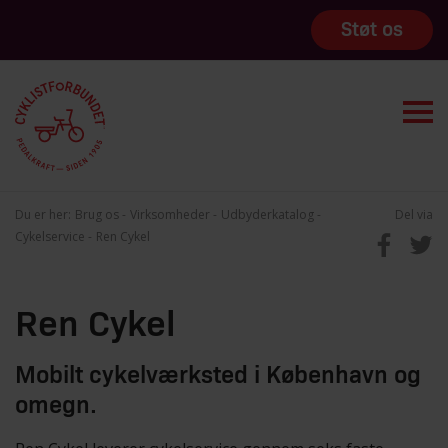
Støt os
Du er her:
Brug os
Virksomheder
Udbyderkatalog
Del via
Cykelservice
Ren Cykel
Ren Cykel
Mobilt cykelværksted i København og
omegn.