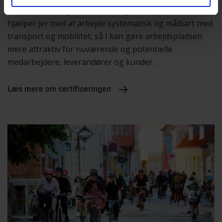
virksomheder og større offentlige arbejdspladser. Den
hjælper jer med at arbejde systematisk og målbart med
transport og mobilitet, så I kan gøre arbejdspladsen
mere attraktiv for nuværende og potentielle
medarbejdere, leverandører og kunder.
Læs mere om certificeringen