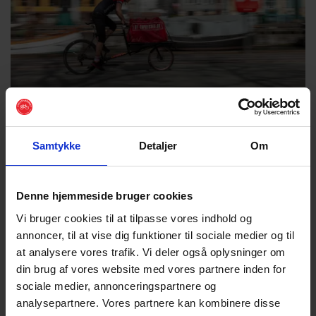
Oversigt over cykelvenlige
løsninger
Samtykke
Detaljer
Om
Cyklistforbundets oversigt over udbydere af
cykelvenlige løsninger til arbejdspladser. Find fx
Denne hjemmeside bruger cookies
leasing- og lånecykler, levering på cykel, cykelservice og
Vi bruger cookies til at tilpasse vores indhold og
ladcykelproducenter.
annoncer, til at vise dig funktioner til sociale medier og til
at analysere vores trafik. Vi deler også oplysninger om
Gå til udbyderkataloget
din brug af vores website med vores partnere inden for
sociale medier, annonceringspartnere og
analysepartnere. Vores partnere kan kombinere disse