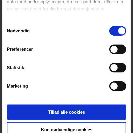
data med andre oplysninger, du har givet dem, eller som
de har indsamlet fra din brug af deres tjenester.
Samtykkevalg
Nødvendig
Præferencer
Statistik
Marketing
Bliv certificeret som
Cykelvenlig Arbejdsplads CFE
2030
Tillad alle cookies
Cykelvenlig Arbejdsplads CFE 2030 er en certificering
Kun nødvendige cookies
efter europæiske standard tilpasset danske