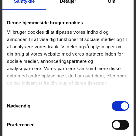
Samtykke
Detaljer
Om
Denne hjemmeside bruger cookies
Vi bruger cookies til at tilpasse vores indhold og
annoncer, til at vise dig funktioner til sociale medier og til
at analysere vores trafik. Vi deler også oplysninger om
din brug af vores website med vores partnere inden for
sociale medier, annonceringspartnere og
analysepartnere. Vores partnere kan kombinere disse
data med andre oplysninger, du har givet dem, eller som
de har indsamlet fra din brug af deres tjenester.
Samtykkevalg
Bliv certificeret som
Nødvendig
Cykelvenlig Arbejdsplads CFE
Præferencer
2030