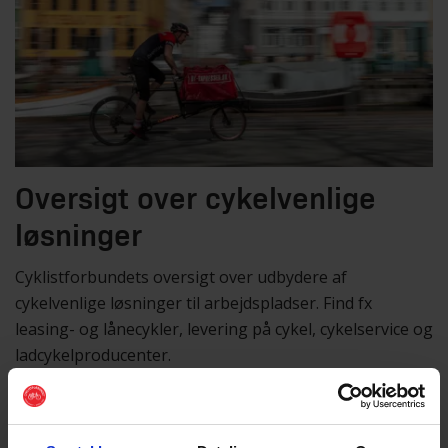
Oversigt over cykelvenlige
løsninger
Cyklistforbundets oversigt over udbydere af
cykelvenlige løsninger til arbejdspladser. Find fx
leasing- og lånecykler, levering på cykel, cykelservice og
ladcykelproducenter.
Gå til udbyderkataloget