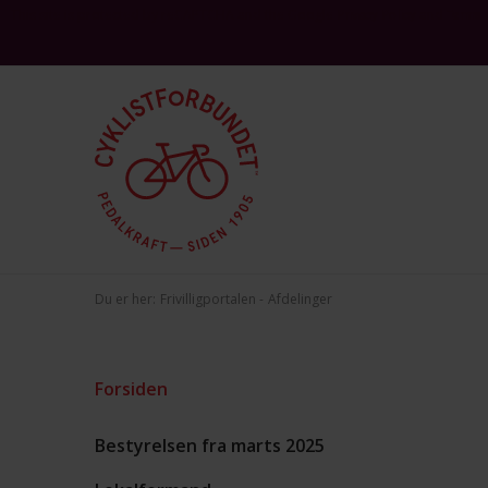
This site is protected by reCAPTCHA and the Google
and
Privacy Policy
Terms 
Du er her:
Frivilligportalen
Afdelinger
Forsiden
Bestyrelsen fra marts 2025