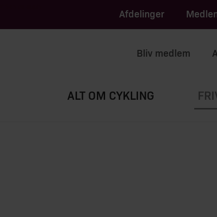
apply.
of Service
Afdelinger
Medlem
Bliv medlem
A
ALT OM CYKLING
FRI