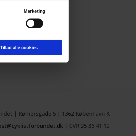
Marketing
Tillad alle cookies
undet |
Rømersgade 5 |
1362 København K
ost@cyklistforbundet.dk
|
CVR 25 36 41 12