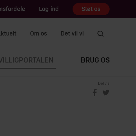
sfordele
Log ind
Støt os
ktuelt
Om os
Det vil vi
VILLIGPORTALEN
BRUG OS
Del via