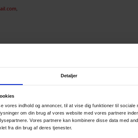
ail.com
,
Detaljer
com
,
ookies
se vores indhold og annoncer, til at vise dig funktioner til sociale
plysninger om din brug af vores website med vores partnere inden
ysepartnere. Vores partnere kan kombinere disse data med andr
et fra din brug af deres tjenester.