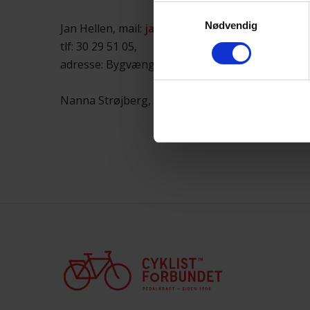
Samtykkevalg
Nødvendig
Jan Hellen, mail:
janhellen@icloud.com,
tlf: 30 29 51 05,
adresse: Bygvænget 826,2980 Kokkedal
Nanna Strøjberg, mail:
nanna@sporty.dk