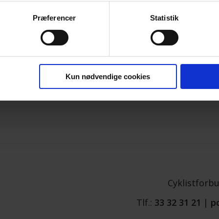
Præferencer
Statistik
Kun nødvendige cookies
Cyklistforb
Tlf.:
33 32 31 21
|
p