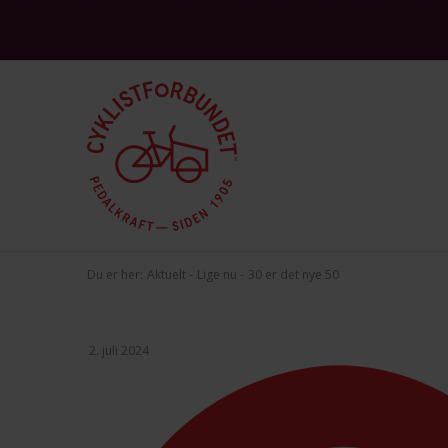
This site is protected by reCAPTCHA and the Google
and
Privacy Policy
Terms 
Du er her:
Aktuelt
Lige nu
30 er det nye 50