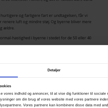
hurtigere og farligere fart er undtagelsen, får vi
r renere luft og mindre støj. Og byerne bliver mere
og ældre.
ormal-hastighed i byerne i stedet for de 50 eller 40
sætte hastigheden op steder, hvor det vurderes som
i, at 30 er det nye 50.
Detaljer
eder i byerne
drid og Helsinki har allerede sænket farten til 30 km/t.
ookies
sindsamling på cyklistforbundet.dk/3050.
se vores indhold og annoncer, til at vise dig funktioner til sociale
plysninger om din brug af vores website med vores partnere inden
ysepartnere. Vores partnere kan kombinere disse data med andr