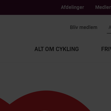
apply.
of Service
Afdelinger
Medlem
Bliv medlem
A
ALT OM CYKLING
FRI