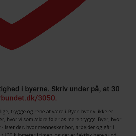
ighed i byerne. Skriv under på, at 30
orbundet.dk/3050.
ge, trygge og rene at være i. Byer, hvor vi ikke er
er, hvor vi som ældre føler os mere trygge. Byer, hvor
r - især der, hvor mennesker bor, arbejder og går i
 til 30 kilometer i timen, og det er faktisk bare sund