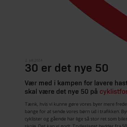
30 er det nye 50
Vær med i kampen for lavere hast
skal være det nye 50 på
cyklistf
Tænk, hvis vi kunne gøre vores byer mere fredeli
bange for at sende vores børn ud i trafikken. By
cyklister og gående har lige så stor ret som bile
skole. Det kan vi godt. Trylleslaget hedder fra 50