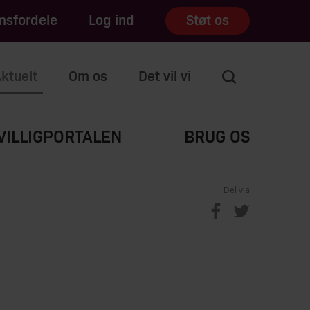
sfordele
Log ind
Støt os
ktuelt
Om os
Det vil vi
VILLIGPORTALEN
BRUG OS
Del via