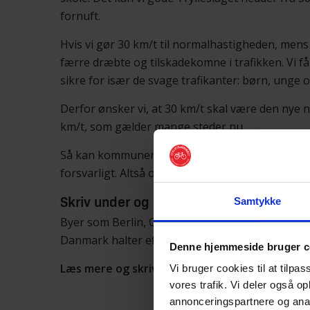
fornuft.
Hvis vi gør 30 km/t til normalhastigheden, mens 
færre dræbte og tilskadekomne i trafikken. Vi få
sikre for især de svage trafikanter: børn, unge 
Derfor ønsker vi, at 30 km/t skal være den nye n
km/t, som gælder mange steder nu.
Så kan kommunerne efter en konkret vurdering 
forsvarligt. Altså omvendt af i dag. Derfor siger v
Samtykke
Skriv under og bak op om lavere hastigh
Byer som Berlin, Oslo, Wien, Bruxelles, Paris, Ma
Danmark halter efter.
Denne hjemmeside bruger c
Læs mere og skriv under på vores
underskrift
Vi bruger cookies til at tilpas
vores trafik. Vi deler også o
annonceringspartnere og anal