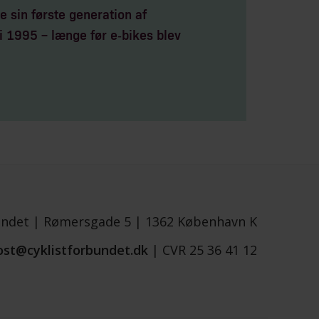
 sin første generation af
i 1995 – længe før e‑bikes blev
undet |
Rømersgade 5 |
1362 København K
ost@cyklistforbundet.dk
|
CVR 25 36 41 12