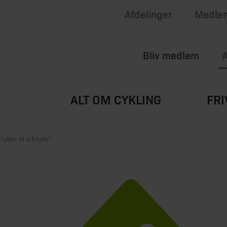
apply.
of Service
Afdelinger
Medlem
Bliv medlem
A
ALT OM CYKLING
FRI
ykler til arbejde”