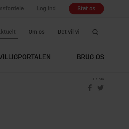
sfordele
Log ind
Støt os
ktuelt
Om os
Det vil vi
VILLIGPORTALEN
BRUG OS
Del via