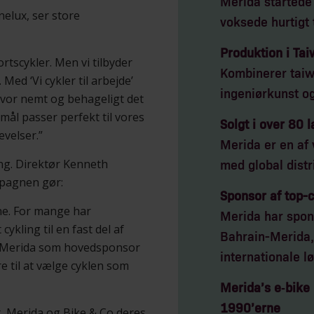
Merida startede
elux, ser store
voksede hurtigt 
Produktion i Tai
ortscykler. Men vi tilbyder
Kombinerer tai
ed ‘Vi cykler til arbejde’
ingeniørkunst og
 hvor nemt og behageligt det
ål passer perfekt til vores
Solgt i over 80 
evelser.”
Merida er en af
ing. Direktør Kenneth
med global distr
mpagnen gør:
Sponsor af top-
rne. For mange har
Merida har spon
ykling til en fast del af
Bahrain-Merida, 
d Merida som hovedsponsor
internationale lø
e til at vælge cyklen som
Merida’s e‑bike h
1990’erne
, Merida og Bike & Co deres