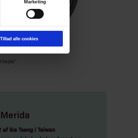
Marketing
Tillad alle cookies
arbejde"
 Merida
 af Ike Tseng i Taiwan