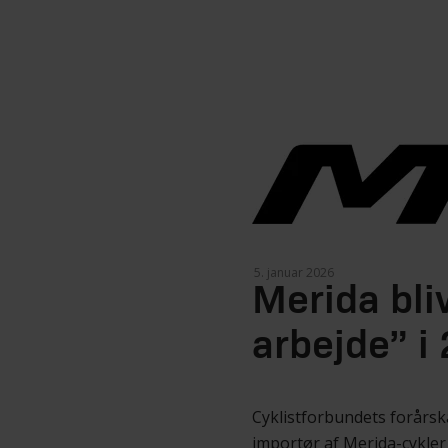
Merida bliv
arbejde” 
Cyklistforbundets forårsk
importør af Merida-cykle