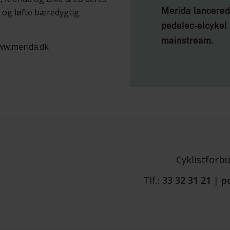
e og løfte bæredygtig
Merida lancerede
pedelec‑elcykel 
mainstream.
ww.merida.dk
Cyklistforb
Tlf.:
33 32 31 21
|
p