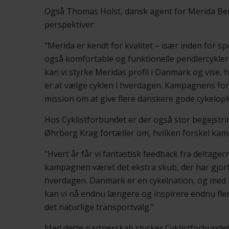
Også Thomas Holst, dansk agent for Merida Ben
perspektiver:
“Merida er kendt for kvalitet – især inden for sp
også komfortable og funktionelle pendlercykler. M
kan vi styrke Meridas profil i Danmark og vise,
er at vælge cyklen i hverdagen. Kampagnens form
mission om at give flere danskere gode cykelopl
Hos Cyklistforbundet er der også stor begejstr
Øhrberg Krag fortæller om, hvilken forskel ka
“Hvert år får vi fantastisk feedback fra deltage
kampagnen været det ekstra skub, der har gjort c
hverdagen. Danmark er en cykelnation, og me
kan vi nå endnu længere og inspirere endnu fler
det naturlige transportvalg.”
Med dette partnerskab styrker Cyklistforbundet