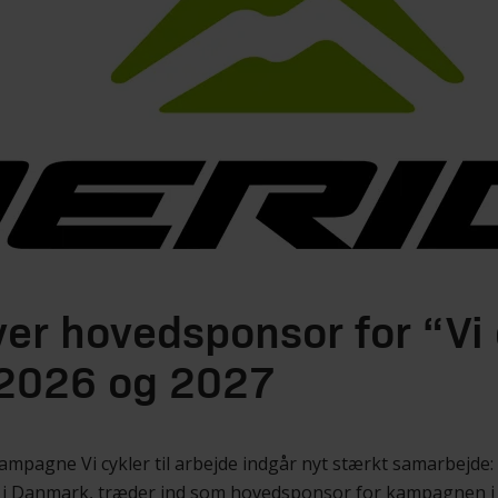
er hovedsponsor for “Vi c
i 2026 og 2027
ampagne Vi cykler til arbejde indgår nyt stærkt samarbejde:
r i Danmark, træder ind som hovedsponsor for kampagnen i