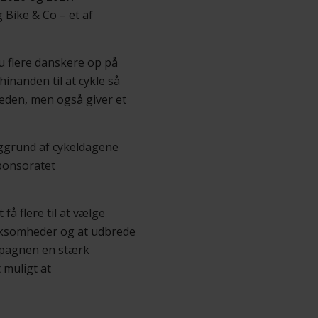
Bike & Co – et af
u flere danskere op på
hinanden til at cykle så
æden, men også giver et
baggrund af cykeldagene
ponsoratet
å flere til at vælge
virksomheder og at udbrede
mpagnen en stærk
 muligt at