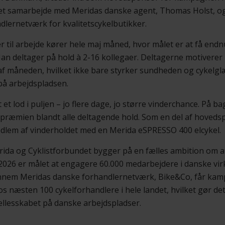
tæt samarbejde med Meridas danske agent, Thomas Holst, og 
lernetværk for kvalitetscykelbutikker.
 til arbejde kører hele maj måned, hvor målet er at få endn
 Man deltager på hold à 2-16 kollegaer. Deltagerne motiverer 
af måneden, hvilket ikke bare styrker sundheden og cykelgl
 på arbejdspladsen.
 et lod i puljen – jo flere dage, jo større vinderchance. På 
præmien blandt alle deltagende hold. Som en del af hoveds
dlem af vinderholdet med en Merida eSPRESSO 400 elcykel.
da og Cyklistforbundet bygger på en fælles ambition om at f
. I 2026 er målet at engagere 60.000 medarbejdere i danske 
nnem Meridas danske forhandlernetværk, Bike&Co, får ka
s næsten 100 cykelforhandlere i hele landet, hvilket gør det
ællesskabet på danske arbejdspladser.