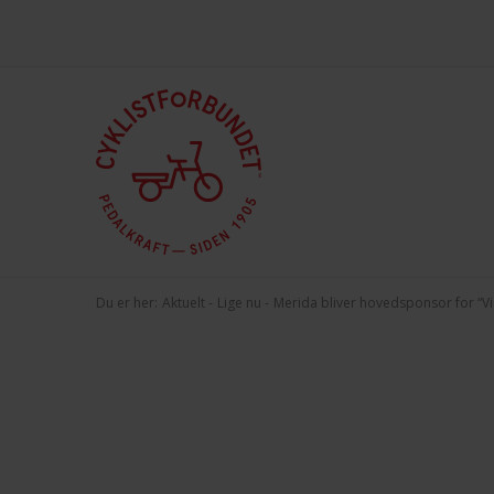
This site is protected by reCAPTCHA and the Google
and
Privacy Policy
Terms 
Du er her:
Aktuelt
Lige nu
Merida bliver hovedsponsor for “Vi c