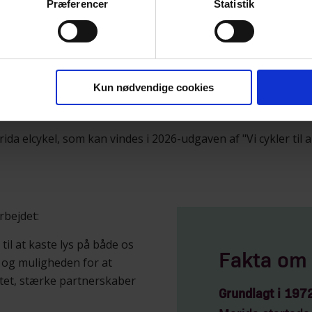
Præferencer
Statistik
Kun nødvendige cookies
a elcykel, som kan vindes i 2026-udgaven af "Vi cykler til 
rbejdet:
 til at kaste lys på både os
Fakta om
 og muligheden for at
tet, stærke partnerskaber
Grundlagt i 1972