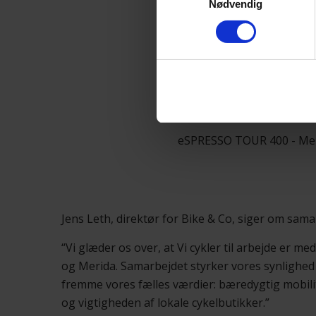
Nødvendig
eSPRESSO TOUR 400 - Merid
Jens Leth, direktør for Bike & Co, siger om sama
“Vi glæder os over, at Vi cykler til arbejde er med
og Merida. Samarbejdet styrker vores synlighed
fremme vores fælles værdier: bæredygtig mobili
og vigtigheden af lokale cykelbutikker.”