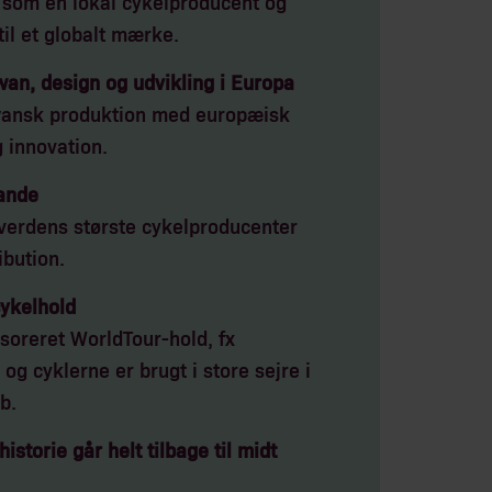
 som en lokal cykelproducent og
til et globalt mærke.
wan, design og udvikling i Europa
wansk produktion med europæisk
 innovation.
lande
 verdens største cykelproducenter
ibution.
cykelhold
soreret WorldTour-hold, fx
og cyklerne er brugt i store sejre i
b.
istorie går helt tilbage til midt