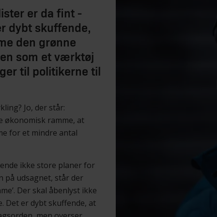
ster er da fint -
er dybt skuffende,
emme den grønne
len som et værktøj
er til politikerne til
ling? Jo, der står:
re økonomisk ramme, at
me for et mindre antal
dende ikke store planer for
 på udsagnet, står der
e’. Der skal åbenlyst ikke
e. Det er dybt skuffende, at
dagsorden, men overser