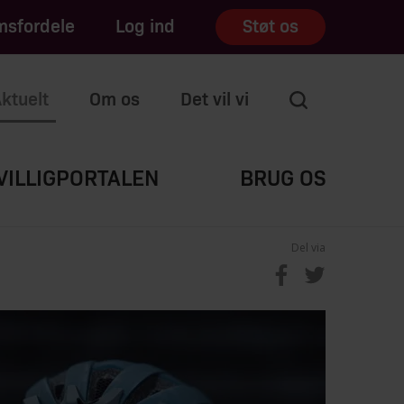
sfordele
Log ind
Støt os
ktuelt
Om os
Det vil vi
VILLIGPORTALEN
BRUG OS
Del via