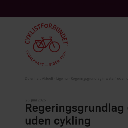
This site is protected by reCAPTCHA and the Google
and
Privacy Policy
Terms 
Du er her:
Aktuelt
Lige nu
Regeringsgrundlag (næsten) uden c
Regeringsgrundlag 
uden cykling