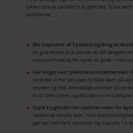
cyklen som et værktøj til at gøre det. Vi har derf
politikerne:
Bliv inspireret af Tyskland og brug en bru
en god elcykel til at pendle de lidt længere af
transportfradrag for cykler er godt – men ba
Gør noget ved cykelstiens moderne miks i 
fordi der er for lidt plads til både børn på vej
elcykler og helt almindelige cyklister på en hel
til at stille cyklen, og det kan vi som samfund i
Styrk trygheden for cyklister uden for bye
mellem de mindre byer, hvor bilers hastighed o
gør det med flere cykelstier og krav om 1,5 