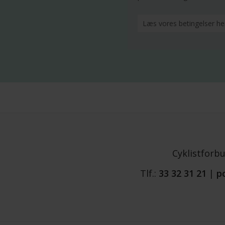
Cyklistforb
Tlf.:
33 32 31 21
|
p