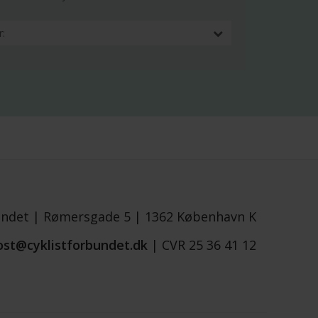
undet |
Rømersgade 5 |
1362 København K
ost@cyklistforbundet.dk
|
CVR 25 36 41 12