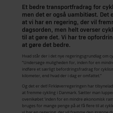
Et bedre transportfradrag for cykli
men det er også uambitiøst. Det 
at vi har en regering, der vil fr
dagsorden, men helt overser cyk
til at gøre det. Vi har tre opfordring
at gøre det bedre.
Hvad står der i det nye regeringsgrundlag om cyk
”Undersøge muligheden for, inden for en mind
indføre et særligt befordringsfradrag for cyklis
kilometer, end hvad der i dag er omfattet.”
Og det er det! Firkløverregeringen har tilsynela
at fremme cykling i Danmark. Sætter man luppen
ovenikøbet ’inden for en mindre økonomisk ramm
bruges for mange penge på at få flere til at cykl
vi har en regering, der vil fremme den grønne 