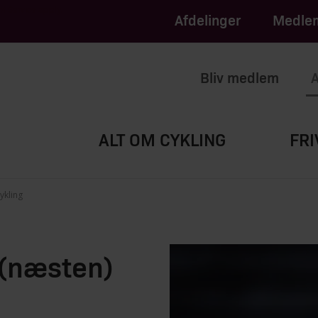
apply.
of Service
Afdelinger
Medlem
Bliv medlem
A
ALT OM CYKLING
FRI
ykling
(næsten)