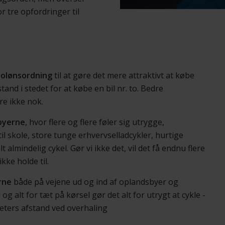
or tre opfordringer til
ttolønsordning
til at gøre det mere attraktivt at købe
stand i stedet for at købe en bil nr. to. Bedre
re ikke nok.
byerne
, hvor flere og flere føler sig utrygge,
 til skole, store tunge erhvervselladcykler, hurtige
t almindelig cykel. Gør vi ikke det, vil det få endnu flere
kke holde til.
rne
både på vejene ud og ind af oplandsbyer og
g alt for tæt på kørsel gør det alt for utrygt at cykle -
meters afstand ved overhaling