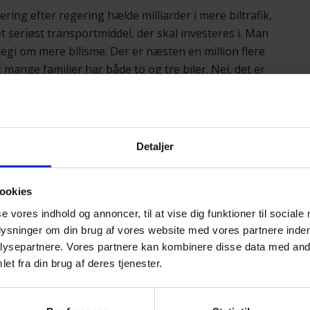
ring efter regering hælde milliarder i mere biltrafik,
t seriøst transportmiddel, der skal investeres i. Man
tegi om mere bilisme. Der er næsten en million flere
g mange familier har både to og tre biler. Nej, det er
som var der det.
st, at cyklen er en seriøs og uundværlig del af
Detaljer
te markant flere midler af til at fremme cyklingen i
 færre unge i Danmark cykler. Blandt de 15-19-årige er
-årige med 11 pct. Samtidig er andelen af studerende,
ookies
På seks år!
se vores indhold og annoncer, til at vise dig funktioner til sociale
plysninger om din brug af vores website med vores partnere inden
 forkerte retning: Gratis transport til unge op til 22
ysepartnere. Vores partnere kan kombinere disse data med andr
get ærgerlige bivirkninger. Vi risikerer at stå med en
et fra din brug af deres tjenester.
kerne, skubber gratis transport nemlig ikke unge ud
re cyklen. I byerne, hvor mange ture er under tre til fire
elture blive afløst af tog-, metro- letbane eller