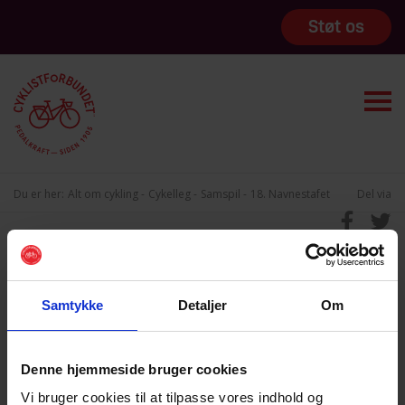
Støt os
Du er her:
Alt om cykling
Cykelleg
Samspil
18. Navnestafet
Del via
Samtykke
Detaljer
Om
Denne hjemmeside bruger cookies
Vi bruger cookies til at tilpasse vores indhold og