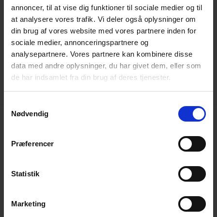
Cyklistforbundet |
Rømersgade 5 |
annoncer, til at vise dig funktioner til sociale medier og til
1362 København K
at analysere vores trafik. Vi deler også oplysninger om
din brug af vores website med vores partnere inden for
Tlf.:
33 32 31 21
|
post@cyklistforbundet.dk
|
sociale medier, annonceringspartnere og
analysepartnere. Vores partnere kan kombinere disse
CVR 25 36 41 12
data med andre oplysninger, du har givet dem, eller som
de har indsamlet fra din brug af deres tjenester.
Samtykkevalg
Nødvendig
Det sker lokalt
Præferencer
Medlemsservice | Login
Statistik
Kontakt os
Marketing