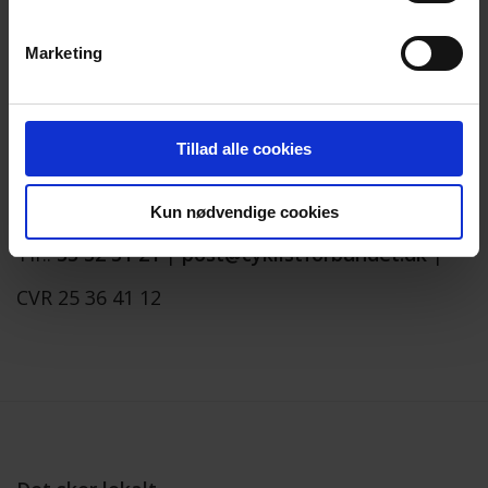
Marketing
Tillad alle cookies
Cyklistforbundet |
Rømersgade 5 |
1362 København K
Kun nødvendige cookies
Tlf.:
33 32 31 21
|
post@cyklistforbundet.dk
|
CVR 25 36 41 12