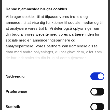
Jakobsen, Vejdirektoratet
Denne hjemmeside bruger cookies
Usynlige kvinder v. Marianne Weinreich,
Vi bruger cookies til at tilpasse vores indhold og
Cykelambassaden og Rambøll
annoncer, til at vise dig funktioner til sociale medier og til
at analysere vores trafik. Vi deler også oplysninger om
Brugen af byens rum under Covid19 v. Birgitte
din brug af vores website med vores partnere inden for
Svarre, Gehl Architects
sociale medier, annonceringspartnere og
analysepartnere. Vores partnere kan kombinere disse
Hvor sundt er det at cykel? En hel del – også for
data med andre oplysninger, du har givet dem, eller som
samfundsøkonomien v. professor Jens Troelsen,
de har indsamlet fra din brug af deres tjenester.
Syddansk Universitet
Samtykkevalg
Læs mere og se oplæg hos Vejdirektoratet
Nødvendig
Præferencer
Statistik