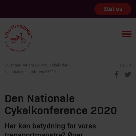
Støt os
Du er her:
Alt om cykling
Cykelviden
Del via
Nationalcykelkonference2020
Den Nationale
Cykelkonference 2020
Har køn betydning for vores
transportmønstre? Øger