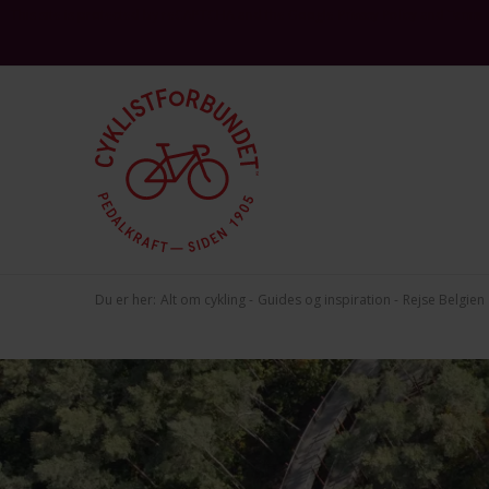
This site is protected by reCAPTCHA and the Google
and
Privacy Policy
Terms 
Du er her:
Alt om cykling
Guides og inspiration
Rejse Belgien