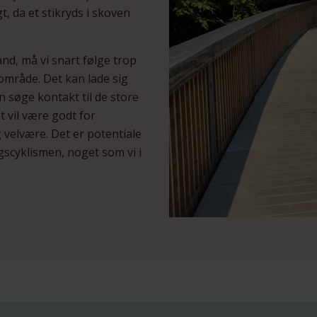
t, da et stikryds i skoven
and, må vi snart følge trop
område. Det kan lade sig
 søge kontakt til de store
 vil være godt for
elvære. Det er potentiale
gscyklismen, noget som vi i