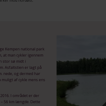
parker mod nordøst.
Hoge Kempen national park
m, at man cykler igennem
n stor sø midt i
. Asfaltstien er lagt på
m. nede, og dermed har
å muligt af cykle mens ens
 2016. I området er der
6 – 56 km længde. Dette