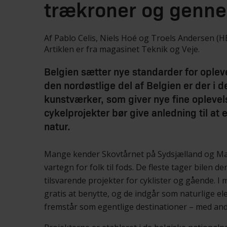
trækroner og genn
Af Pablo Celis, Niels Hoé og Troels Andersen (H
Artiklen er fra magasinet Teknik og Veje.
Belgien sætter nye standarder for opleve
den nordøstlige del af Belgien er der i 
kunstværker, som giver nye fine oplevels
cykelprojekter bør give anledning til at
natur.
Mange kender Skovtårnet på Sydsjælland og Mar
vartegn for folk til fods. De fleste tager bilen 
tilsvarende projekter for cyklister og gående. 
gratis at benytte, og de indgår som naturlige el
fremstår som egentlige destinationer – med andre