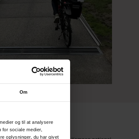
Om
 medier og til at analysere
e Heathland
 for sociale medier,
e oplysninger, du har givet