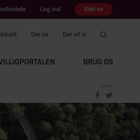
sfordele
Log ind
Støt os
ktuelt
Om os
Det vil vi
VILLIGPORTALEN
BRUG OS
Del via