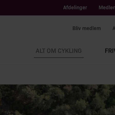
apply.
of Service
Afdelinger
Medlem
Bliv medlem
A
ALT OM CYKLING
FRI