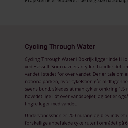
Projekterne er etableret i de belgiske national
Cycling Through Water
Cycling Through Water i Bokrijk ligger inde i 
ved Hasselt. Som navnet antyder, handler det o
vandet i stedet for over vandet. Der er tale om e
nationalparken, hvor cykelstien går midt igennem
søens bund, således at man cykler omkring 1,5 
hovedet lige lidt over vandspejlet, og det er ogs
fingre leger med vandet.
Undervandsstien er 200 m. lang og blev indviet i
forskellige anbefalede cykelruter i området på 