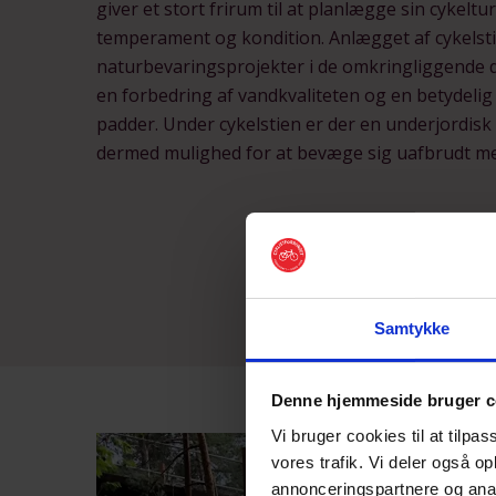
giver et stort frirum til at planlægge sin cykeltu
temperament og kondition. Anlægget af cykelst
naturbevaringsprojekter i de omkringliggende 
en forbedring af vandkvaliteten og en betydelig 
padder. Under cykelstien er der en underjordisk
dermed mulighed for at bevæge sig uafbrudt m
Samtykke
Denne hjemmeside bruger c
Vi bruger cookies til at tilpas
vores trafik. Vi deler også o
annonceringspartnere og anal