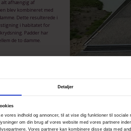
r alt afhængig af
ien blev kombineret med
damme. Dette resulterede i
stigning i habitatet for
 krydsning. Padder har
ellem de to damme.
Detaljer
ookies
se vores indhold og annoncer, til at vise dig funktioner til sociale
Cycling Through th
plysninger om din brug af vores website med vores partnere inden
ysepartnere. Vores partnere kan kombinere disse data med andr