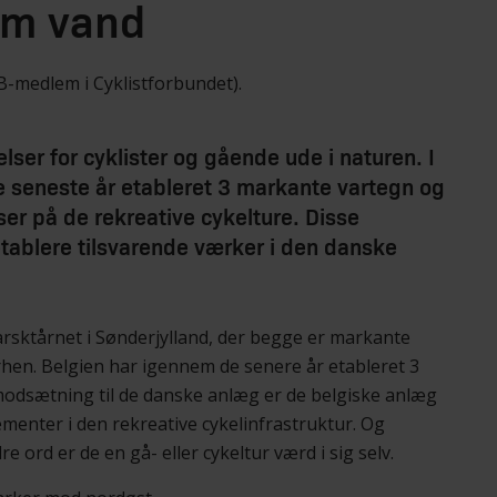
em vand
B-medlem i Cyklistforbundet).
lser for cyklister og gående ude i naturen. I
de seneste år etableret 3 markante vartegn og
er på de rekreative cykelture. Disse
 etablere tilsvarende værker i den danske
sktårnet i Sønderjylland, der begge er markante
derhen. Belgien har igennem de senere år etableret 3
I modsætning til de danske anlæg er de belgiske anlæg
ementer i den rekreative cykelinfrastruktur. Og
 ord er de en gå- eller cykeltur værd i sig selv.