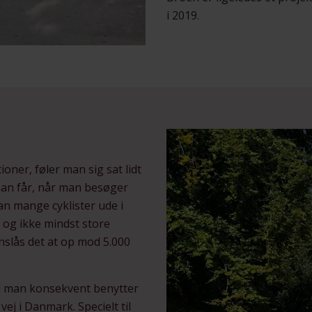
i 2019.
ner, føler man sig sat lidt
 man får, når man besøger
an mange cyklister ude i
r og ikke mindst store
nslås det at op mod 5.000
rdi man konsekvent benytter
j i Danmark. Specielt til