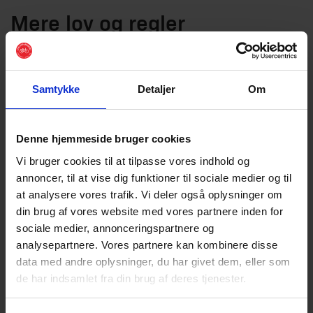
Mere lov og regler
Samtykke
Detaljer
Om
Denne hjemmeside bruger cookies
Vi bruger cookies til at tilpasse vores indhold og
annoncer, til at vise dig funktioner til sociale medier og til
at analysere vores trafik. Vi deler også oplysninger om
din brug af vores website med vores partnere inden for
sociale medier, annonceringspartnere og
analysepartnere. Vores partnere kan kombinere disse
data med andre oplysninger, du har givet dem, eller som
Cyklistens færdselslov
de har indsamlet fra din brug af deres tjenester.
Du skal som cyklist kende de særlige regler for
cyklister. Vi har samlet Færdselslovens paragraf 49 og