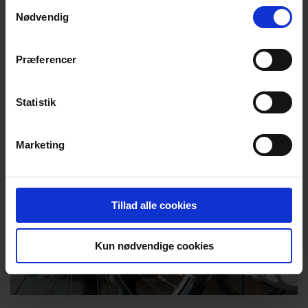
Samtykkevalg
50 til dig.
Nødvendig
Se cyklistens færdselslov
Præferencer
Statistik
Marketing
Tillad alle cookies
Kun nødvendige cookies