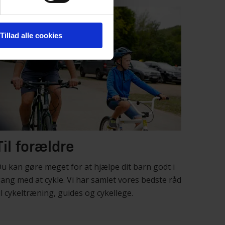
Tillad alle cookies
Til forældre
u kan gøre meget for at hjælpe dit barn godt i
ang med at cykle. Vi har samlet vores bedste råd
il cykeltræning, guides og cykellege.