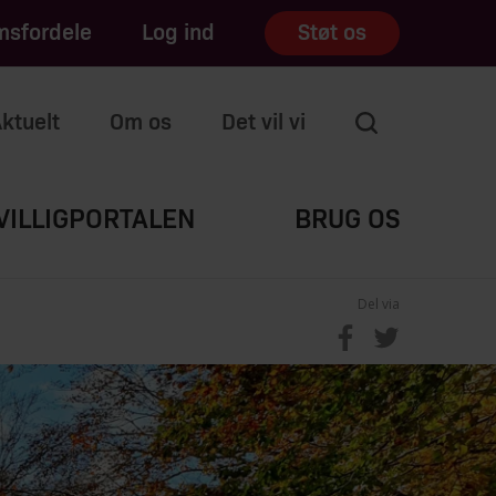
sfordele
Log ind
Støt os
ktuelt
Om os
Det vil vi
VILLIGPORTALEN
BRUG OS
Del via