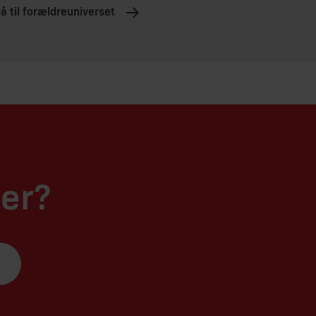
å til forældreuniverset
ter?