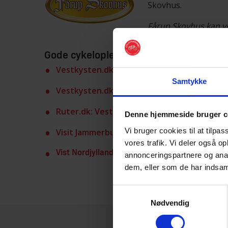
Skovhus.
Fårup Skovhus kan v
Gode cykeloplevelser omkring Fårup Sk
Vestkysten.dk: Panoramarute 412
Samtykke
Vestkysten.dk: Panoramarute 413
Ruter.dk: Vestkystruten (N1)
Denne hjemmeside bruger c
Vi bruger cookies til at tilpas
Visit Jammerbugten: Mountainbike i Getaw
vores trafik. Vi deler også o
Vist Nordjylland: Cykelruter i Nordjylland
annonceringspartnere og anal
dem, eller som de har indsaml
Samtykkevalg
Nødvendig