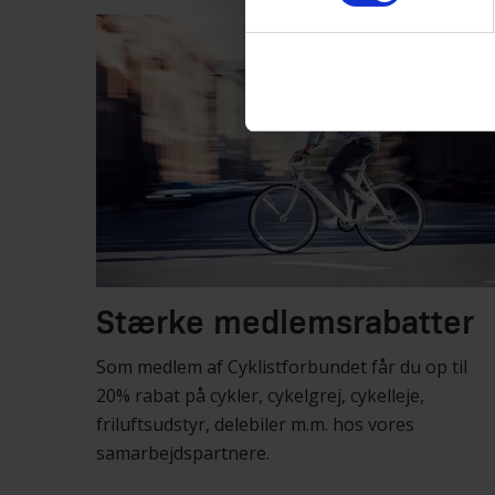
Stærke medlemsrabatter
Som medlem af Cyklistforbundet får du op til
20% rabat på cykler, cykelgrej, cykelleje,
friluftsudstyr, delebiler m.m. hos vores
samarbejdspartnere.