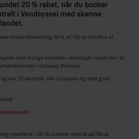
undet 20 % rabat, når du booker
ntralt i Vendsyssel med skønne
 landet.
åske endda klimavenlig ferie, er Fårup Skovhus et
dsyssel med mange kilometer velanlagte cykelruter, to
untainbikeruter i Getaway Blokhus.
er og har 23 værelser alle i stueplan og med gode
phold.
pskovhus.dk
nlig cykelferie’, når du booker ophold på Fårup