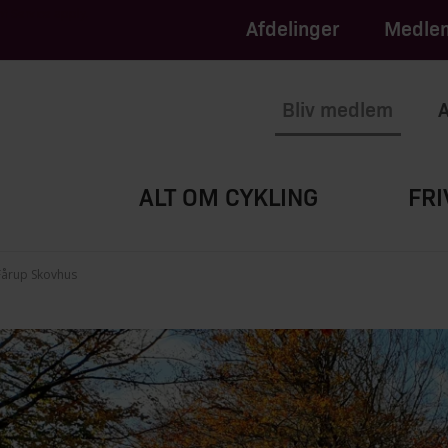
apply.
of Service
Afdelinger
Medlem
Bliv medlem
A
ALT OM CYKLING
FRI
Fårup Skovhus