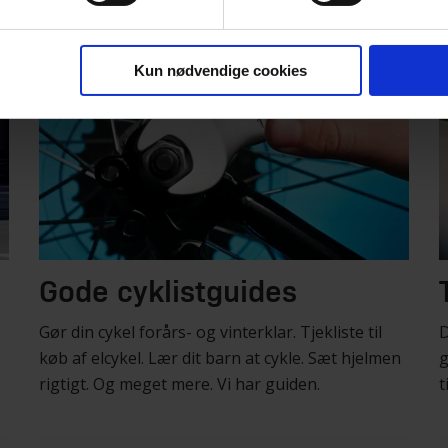
Kun nødvendige cookies
Gode cyklistguides
Gør din cykel forårs- og vinterklar. Tjekliste til
D
køb af elcykel. Lær dit barn at cykle. Sæt hjelmen
g
rigtigt. Og meget mere. Vi har guiden.
t