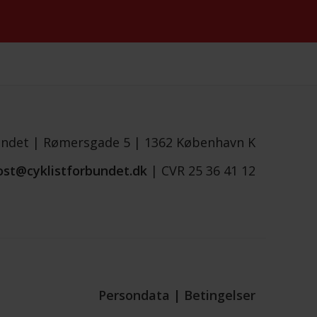
undet |
Rømersgade 5 |
1362 København K
ost@cyklistforbundet.dk
|
CVR 25 36 41 12
Persondata
|
Betingelser