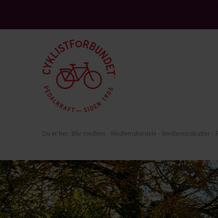
This site is protected by reCAPTCHA and the Google
and
Privacy Policy
Terms 
Du er her:
Bliv medlem
Medlemsfordele
Medlemsrabatter