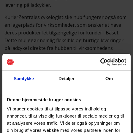
levering på ladcykler.
KurierZentrales cykelogistiske hub fungerer også som
en lagerplads for virksomheder, som ønsker at have
deres produkter let tilgængelige for kunder i Basel.
Dette muliggør nemlig fleksible og hurtige leveringer
på ladcykel direkte fra hubben til virksomhedens
kunder.
Læs mere om KurierZentrale her
Samtykke
Detaljer
Om
Denne hjemmeside bruger cookies
Vi bruger cookies til at tilpasse vores indhold og
Se også
annoncer, til at vise dig funktioner til sociale medier og til
at analysere vores trafik. Vi deler også oplysninger om
din brug af vores website med vores partnere inden for