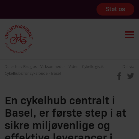
Støt os
Du er her:
Brug os
Virksomheder
Viden
Cykellogistik
Del via
Cykelhubs for cykelbude
Basel
En cykelhub centralt i
Basel, er første step i at
sikre miljøvenlige og
effektive leverancer i