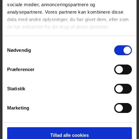
sociale medier, annonceringspartnere og
analysepartnere. Vores partnere kan kombinere disse
data med andre oplysninger, du har givet dem, eller som
de har indsamlet fra din brug af deres tjenester.
Samtykkevalg
Nødvendig
Præferencer
Statistik
Hvorfor mere cykling?
Vidste du, at cykling er en gevinst for mange
Marketing
virksomheder, og at virksomheder ofte er en ideel
platform for cykelfremme? Bliv klogere på potentialet i
mere cykling.
Tillad alle cookies