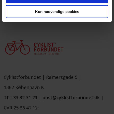
Læs mere
Kun nødvendige cookies
Cyklistforbundet |
Rømersgade 5 |
1362 København K
Tlf.:
33 32 31 21
|
post@cyklistforbundet.dk
|
CVR 25 36 41 12