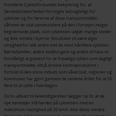
fremførte Cyklistforbundet bekymring for, at
færdselssikkerheden forringes betragteligt for
cyklister og for førerne af disse transportmidler,
såfremt de skal sameksistere på den i forvejen meget
begrænsede plads, som cykelstien udgør mange steder
og ikke mindst i byerne. Resultatet vil være øget
utryghed for alle andre end de mest hårdføre cyklister.
Børnefamilier, ældre medborgere og andre vil have et
forståeligt argument for at fravælge cyklen som dagligt
transportmiddel. Altså direkte kontraproduktivt i
forhold til den store indsats som såvel stat, regioner og
kommuner har gjort gennem de seneste årtier for at få
flere til at cykle i hverdagen.
De to udkast til bekendtgørelser lægger op til, at de
nye køretøjer må færdes på cykelstien med en
maksimum-hastighed på 20 km/t. Ikke desto mindre