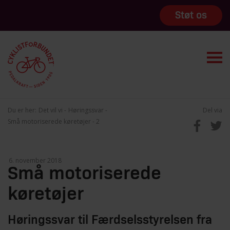
Støt os
Du er her:
Det vil vi
Høringssvar
Del via
Små motoriserede køretøjer - 2
Små motoriserede
køretøjer
Høringssvar til Færdselsstyrelsen fra