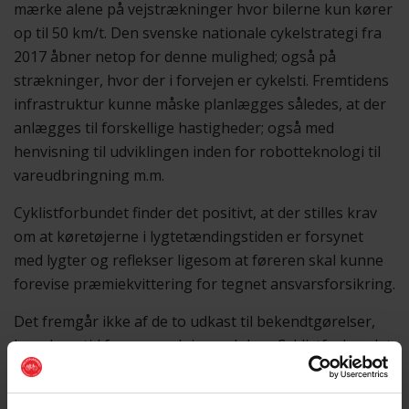
mærke alene på vejstrækninger hvor bilerne kun kører
op til 50 km/t. Den svenske nationale cykelstrategi fra
2017 åbner netop for denne mulighed; også på
strækninger, hvor der i forvejen er cykelsti. Fremtidens
infrastruktur kunne måske planlægges således, at der
anlægges til forskellige hastigheder; også med
henvisning til udviklingen inden for robotteknologi til
vareudbringning m.m.
Cyklistforbundet finder det positivt, at der stilles krav
om at køretøjerne i lygtetændingstiden er forsynet
med lygter og reflekser ligesom at føreren skal kunne
forevise præmiekvittering for tegnet ansvarsforsikring.
Det fremgår ikke af de to udkast til bekendtgørelser,
hvor lang tid forsøgsordningen løber. Cyklistforbundet
finder det afgørende, at der fastsættes en tydelig frist
for evaluering af forsøgsordningen på for eksempel 12