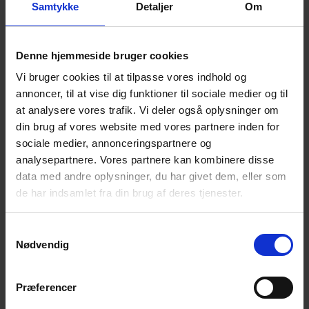
eller 18 måneder, og at evalueringen sker med
Samtykke
Detaljer
Om
inddragelse af relevante parter som Cyklistforbundet,
Det kommunale cykelfagråd, Rådet for Sikker Trafik,
Denne hjemmeside bruger cookies
Fodgængerforbundet, Dansk Erhverv m.fl. Evalueringen
bør omfatte såvel positive som negative effekter af
Vi bruger cookies til at tilpasse vores indhold og
ordningen, analyse af forbrugs- og over-
annoncer, til at vise dig funktioner til sociale medier og til
at analysere vores trafik. Vi deler også oplysninger om
flytningsmønster, uheldsstatistik, analyse af den
din brug af vores website med vores partnere inden for
oplevede tryghed hos cyklister, gående og brugere af
sociale medier, annonceringspartnere og
de motoriserede transportmidler, registrerede
analysepartnere. Vores partnere kan kombinere disse
overtrædelser af hastighedsbegrænsninger, kørsel på
data med andre oplysninger, du har givet dem, eller som
fortovet m.v.
de har indsamlet fra din brug af deres tjenester.
I forbindelse med lovliggørelsen af de små
motoriserede køretøjer på cykelstien vil kommercielle
Samtykkevalg
Nødvendig
deleløsninger som blandt andet amerikanske LIME
endnu engang prøve at komme ind på det danske
marked ved at byde sig til for de største danske
Præferencer
kommuner. Cyklistforbundet skal i den forbindelse