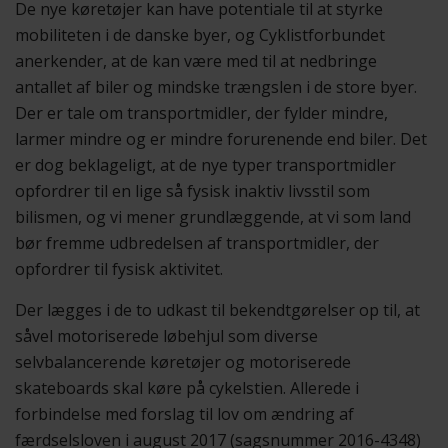
De nye køretøjer kan have potentiale til at styrke
mobiliteten i de danske byer, og Cyklistforbundet
anerkender, at de kan være med til at nedbringe
antallet af biler og mindske trængslen i de store byer.
Der er tale om transportmidler, der fylder mindre,
larmer mindre og er mindre forurenende end biler. Det
er dog beklageligt, at de nye typer transportmidler
opfordrer til en lige så fysisk inaktiv livsstil som
bilismen, og vi mener grundlæggende, at vi som land
bør fremme udbredelsen af transportmidler, der
opfordrer til fysisk aktivitet.
Der lægges i de to udkast til bekendtgørelser op til, at
såvel motoriserede løbehjul som diverse
selvbalancerende køretøjer og motoriserede
skateboards skal køre på cykelstien. Allerede i
forbindelse med forslag til lov om ændring af
færdselsloven i august 2017 (sagsnummer 2016-4348)