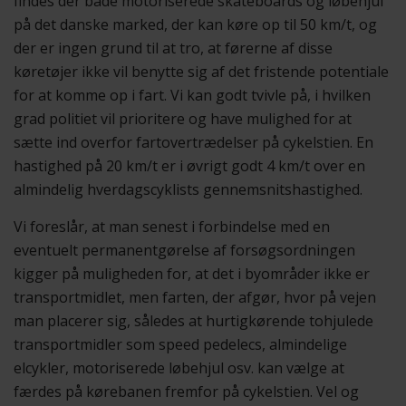
findes der både motoriserede skateboards og løbehjul
på det danske marked, der kan køre op til 50 km/t, og
der er ingen grund til at tro, at førerne af disse
køretøjer ikke vil benytte sig af det fristende potentiale
for at komme op i fart. Vi kan godt tvivle på, i hvilken
grad politiet vil prioritere og have mulighed for at
sætte ind overfor fartovertrædelser på cykelstien. En
hastighed på 20 km/t er i øvrigt godt 4 km/t over en
almindelig hverdagscyklists gennemsnitshastighed.
Vi foreslår, at man senest i forbindelse med en
eventuelt permanentgørelse af forsøgsordningen
kigger på muligheden for, at det i byområder ikke er
transportmidlet, men farten, der afgør, hvor på vejen
man placerer sig, således at hurtigkørende tohjulede
transportmidler som speed pedelecs, almindelige
elcykler, motoriserede løbehjul osv. kan vælge at
færdes på kørebanen fremfor på cykelstien. Vel og