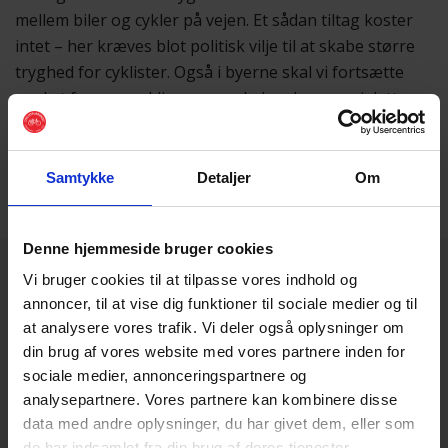
mellem biler og cykler på vejen. Et sådan tiltag koster
intet – her kræves blot politisk vilje til at skabe større
tryghed for cyklister. Også i byerne skal vi fortsætte
med at fremme cykling – som du kan læse om i dette
nummer, hvor vi fortæller om kampagnen “30 er det
nye 50”.
Samtykke
Detaljer
Om
Denne hjemmeside bruger cookies
Vi bruger cookies til at tilpasse vores indhold og
annoncer, til at vise dig funktioner til sociale medier og til
at analysere vores trafik. Vi deler også oplysninger om
Magasinet CYKLISTER
din brug af vores website med vores partnere inden for
Vi skriver om det, som cyklister går op i
sociale medier, annonceringspartnere og
og udkommer fire gange årligt
analysepartnere. Vores partnere kan kombinere disse
data med andre oplysninger, du har givet dem, eller som
de har indsamlet fra din brug af deres tjenester.