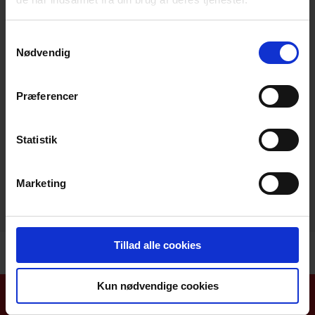
Samtykkevalg
Nødvendig
Få nyhedsbrevet
Præferencer
Hold dig opdateret på cykelområdet
med vores månedlige nyhedsbrev.
Statistik
Marketing
Tillad alle cookies
Kun nødvendige cookies