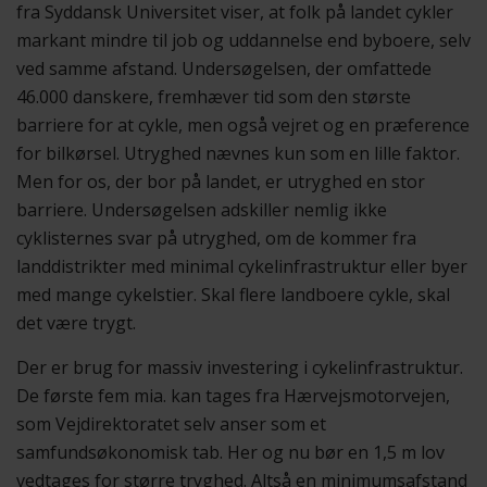
fra Syddansk Universitet viser, at folk på landet cykler
markant mindre til job og uddannelse end byboere, selv
ved samme afstand. Undersøgelsen, der omfattede
46.000 danskere, fremhæver tid som den største
barriere for at cykle, men også vejret og en præference
for bilkørsel. Utryghed nævnes kun som en lille faktor.
Men for os, der bor på landet, er utryghed en stor
barriere. Undersøgelsen adskiller nemlig ikke
cyklisternes svar på utryghed, om de kommer fra
landdistrikter med minimal cykelinfrastruktur eller byer
med mange cykelstier. Skal flere landboere cykle, skal
det være trygt.
Der er brug for massiv investering i cykelinfrastruktur.
De første fem mia. kan tages fra Hærvejsmotorvejen,
som Vejdirektoratet selv anser som et
samfundsøkonomisk tab. Her og nu bør en 1,5 m lov
vedtages for større tryghed. Altså en minimumsafstand