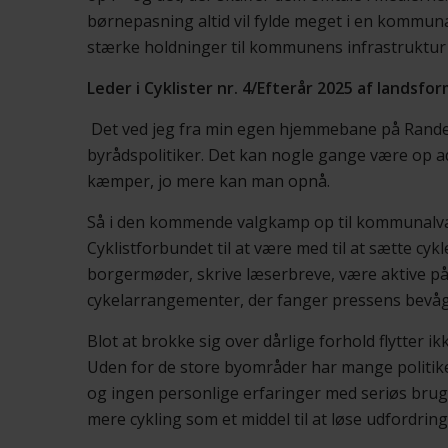
børnepasning altid vil fylde meget i en kommun
stærke holdninger til kommunens infrastruktur 
Leder i Cyklister nr. 4/Efterår 2025 af landsf
Det ved jeg fra min egen hjemmebane på Rander
byrådspolitiker. Det kan nogle gange være op a
kæmper, jo mere kan man opnå.
Så i den kommende valgkamp op til kommunalva
Cyklistforbundet til at være med til at sætte c
borgermøder, skrive læserbreve, være aktive på s
cykelarrangementer, der fanger pressens bevå
Blot at brokke sig over dårlige forhold flytter 
Uden for de store byområder har mange politiker
og ingen personlige erfaringer med seriøs brug 
mere cykling som et middel til at løse udfordri