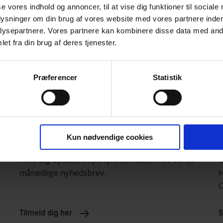
se vores indhold og annoncer, til at vise dig funktioner til sociale
plysninger om din brug af vores website med vores partnere inden
ysepartnere. Vores partnere kan kombinere disse data med andr
et fra din brug af deres tjenester.
Præferencer
Statistik
Få nyhedsbrevet
Kun nødvendige cookies
Hold dig opdateret på cykelområdet med vores
C
månedlige nyhedsbrev.
H
C
Tilmeld dig her
S