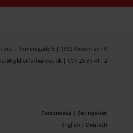
undet |
Rømersgade 5 |
1362 København K
ost@cyklistforbundet.dk
|
CVR 25 36 41 12
Persondata
|
Betingelser
English
|
Deutsch