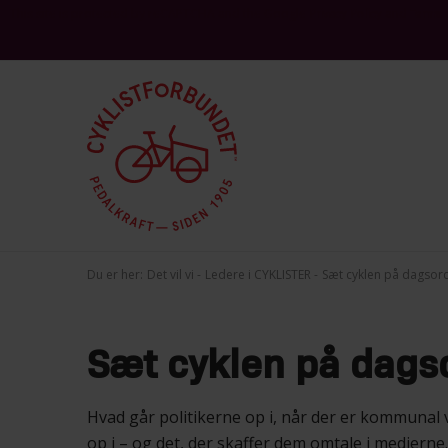
This site is protected by reCAPTCHA and the Google
and
Privacy Policy
Terms 
Du er her:
Det vil vi
Ledere i CYKLISTER
Sæt cyklen på dagsor
Sæt cyklen på dags
Hvad går politikerne op i, når der er kommunal 
op i – og det, der skaffer dem omtale i medierne.