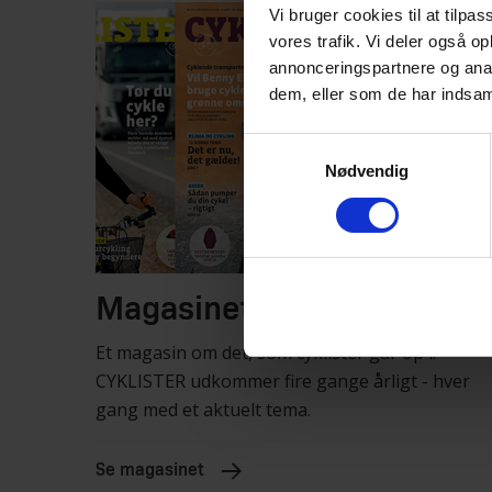
Vi bruger cookies til at tilpas
vores trafik. Vi deler også o
annonceringspartnere og anal
dem, eller som de har indsaml
Samtykkevalg
Nødvendig
Magasinet CYKLISTER
Et magasin om det, som cyklister går op i.
CYKLISTER udkommer fire gange årligt - hver
gang med et aktuelt tema.
Se magasinet