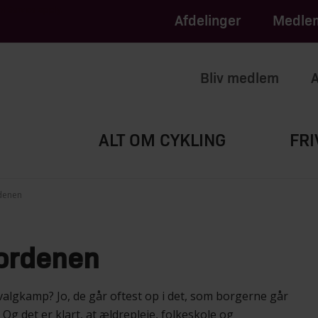
apply.
of Service
Afdelinger
Medlem
Bliv medlem
A
ALT OM CYKLING
FRI
denen
ordenen
valgkamp? Jo, de går oftest op i det, som borgerne går
 Og det er klart, at ældrepleje, folkeskole og