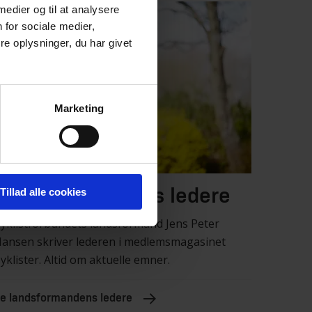
 medier og til at analysere
 for sociale medier,
e oplysninger, du har givet
Marketing
Landsformandens ledere
Tillad alle cookies
yklistforbundets landsformand Jens Peter
ansen skriver lederen i medlemsmagasinet
yklister. Altid om aktuelle emner.
e landsformandens ledere