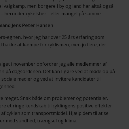
al valgkamp, men borgere i by og land har altså også
– herunder cykelstier… eller mangel på samme.
ormand Jens Peter Hansen
s-egnen, hvor jeg har over 25 års erfaring som
d bakke at kæmpe for cyklismen, men jo flere, der
lget i november opfordrer jeg alle medlemmer af
yklen på dagsordenen. Det kan I gøre ved at møde op på
ociale medier og ved at invitere kandidater til
genhed.
ikke meget. Snak både om problemer og potentialer.
e et ringe kendskab til cyklingens positive effekter
af cyklen som transportmiddel. Hjælp dem til at se
nger med sundhed, trængsel og klima.