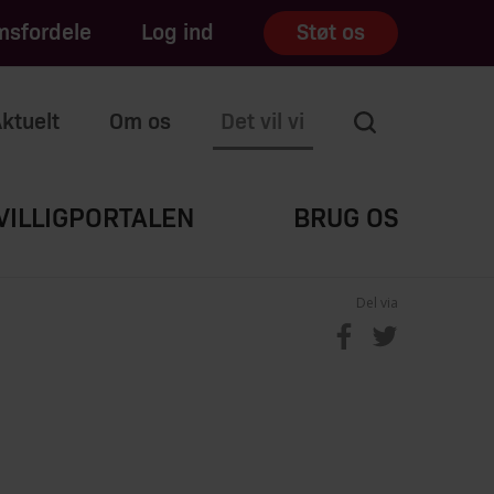
sfordele
Log ind
Støt os
ktuelt
Om os
Det vil vi
VILLIGPORTALEN
BRUG OS
Del via