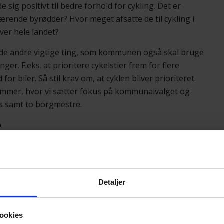
lde sig positivt til bedre forhold for cykling. Det er
rende byrødder? Hvor meget afsatte de til cykling i
ver hele landet?
le de andre vigtige ting, som kommunen også skal bruge
er. F.eks. at prioritere cykelstier frem for flere
 biler. Så stil krav om, at cyklen bliver prioriteret.
nummer, hvor vi sætter fokus på kommunalvalget og
us samt to borgmestre.
.
Detaljer
ookies