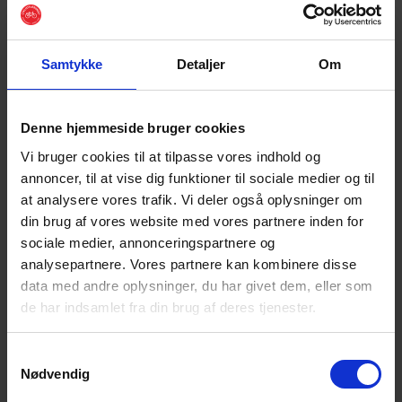
Fahrrad' (Alle Børn Cykler), 'Mit dem Rad zur Arbeit' (Vi
Cykler Til Arbejde) und 'Der große Fahrradtag' (Store
Cykeldag) teil.
Samtykke
Detaljer
Om
Kontakt
Sekretariat
Denne hjemmeside bruger cookies
post@cyklistforbundet.dk
Vi bruger cookies til at tilpasse vores indhold og
annoncer, til at vise dig funktioner til sociale medier og til
Direktor
at analysere vores trafik. Vi deler også oplysninger om
Kenneth Øhrberg Krag
din brug af vores website med vores partnere inden for
+45 21 73 36 66
sociale medier, annonceringspartnere og
krag@cyklistforbundet.dk
analysepartnere. Vores partnere kan kombinere disse
data med andre oplysninger, du har givet dem, eller som
Presse
de har indsamlet fra din brug af deres tjenester.
Jørgen Schlosser
+45 40 70 83 63
Samtykkevalg
jsc@cyklistforbundet.dk
Nødvendig
Lesen Sie auch: