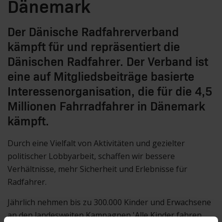
Dänemark
Der Dänische Radfahrerverband
kämpft für und repräsentiert die
Dänischen Radfahrer. Der Verband ist
eine auf Mitgliedsbeiträge basierte
Interessenorganisation, die für die 4,5
Millionen Fahrradfahrer in Dänemark
kämpft.
Durch eine Vielfalt von Aktivitäten und gezielter
politischer Lobbyarbeit, schaffen wir bessere
Verhältnisse, mehr Sicherheit und Erlebnisse für
Radfahrer.
Jährlich nehmen bis zu 300.000 Kinder und Erwachsene
an den landesweiten Kampagnen 'Alle Kinder fahren