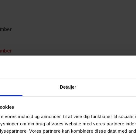
ember
ember
er
Detaljer
er
ookies
er
se vores indhold og annoncer, til at vise dig funktioner til sociale
plysninger om din brug af vores website med vores partnere inden
ysepartnere. Vores partnere kan kombinere disse data med andr