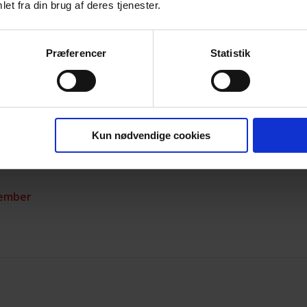
er
et fra din brug af deres tjenester.
ember
Præferencer
Statistik
ember
Kun nødvendige cookies
ember
vember