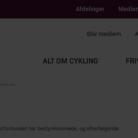
apply.
of Service
Afdelinger
Medlem
Bliv medlem
A
ALT OM CYKLING
FRI
referater
istforbundet har bestyrelsesmøde, og efterfølgende