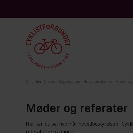
This site is protected by reCAPTCHA and the Google
and
Privacy Policy
Terms 
Du er her:
Om os
Organisation
Hovedbestyrelse
Møder og 
Møder og referater
Her kan du se, hvornår hovedbestyrelsen i Cykl
referaterne fra mødet.