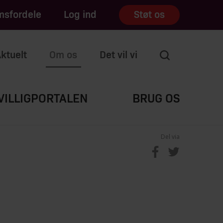
sfordele
Log ind
Støt os
ktuelt
Om os
Det vil vi
VILLIGPORTALEN
BRUG OS
Del via