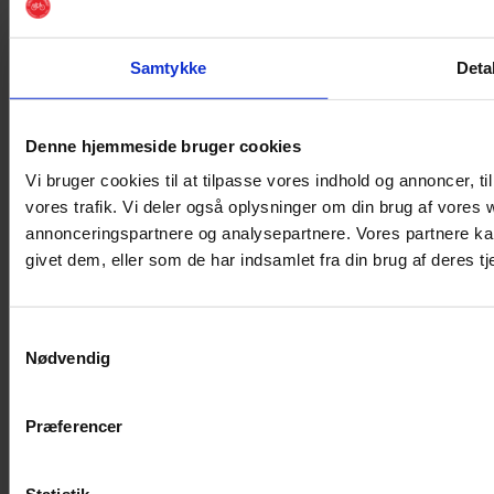
Samtykke
Deta
Bliv Cykelvenlig Arbejdsplads
Book Cykellegekonsulenterne
Denne hjemmeside bruger cookies
Annoncering i CYKLISTER
Vi bruger cookies til at tilpasse vores indhold og annoncer, til 
vores trafik. Vi deler også oplysninger om din brug af vores
annonceringspartnere og analysepartnere. Vores partnere ka
givet dem, eller som de har indsamlet fra din brug af deres tj
Persondata
|
Betingelser
English
|
Deutsch
Samtykkevalg
Nødvendig
Præferencer