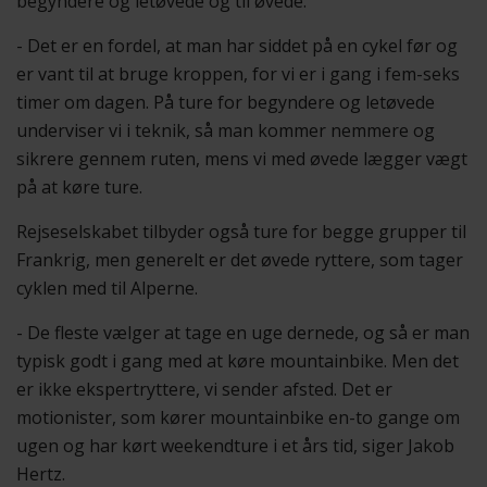
begyndere og letøvede og til øvede.
- Det er en fordel, at man har siddet på en cykel før og
er vant til at bruge kroppen, for vi er i gang i fem-seks
timer om dagen. På ture for begyndere og letøvede
underviser vi i teknik, så man kommer nemmere og
sikrere gennem ruten, mens vi med øvede lægger vægt
på at køre ture.
Rejseselskabet tilbyder også ture for begge grupper til
Frankrig, men generelt er det øvede ryttere, som tager
cyklen med til Alperne.
- De fleste vælger at tage en uge dernede, og så er man
typisk godt i gang med at køre mountainbike. Men det
er ikke ekspertryttere, vi sender afsted. Det er
motionister, som kører mountainbike en-to gange om
ugen og har kørt weekendture i et års tid, siger Jakob
Hertz.