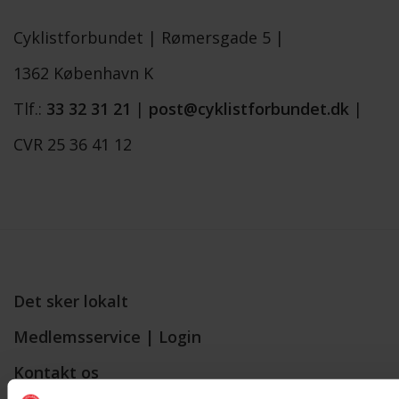
Cyklistforbundet |
Rømersgade 5 |
1362 København K
Tlf.:
33 32 31 21
|
post@cyklistforbundet.dk
|
CVR 25 36 41 12
Det sker lokalt
Medlemsservice | Login
Kontakt os