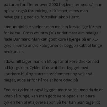
på turen før. Der er over 2.000 højdemeter ned, så man
oplever også forandringer i klimaet, mens man
bevæger sig ned ad, fortæller Jakob Hertz.
I mountainbike skelner man mellem forskellige former
for kørsel. Cross country (XC) er det mest almindelige i
flade Danmark. Man kan godt køre i bjerge på en XC-
cykel, men to andre kategorier er begge skabt til lange
nedkørsler.
I downhill tager man en lift op for at køre direkte ned
ad bjergsiden. Cykler til downhill er bygget med
stærkere hjul og større støddæmpere og vejer så
meget, at de er for hårde at køre opad på.
Enduro-cykler er også bygget mere solidt, men da de er
knap så tunge, kan man godt køre opad eller bære
cyklen hen til et sjovere spor. Så her kan man tage lidt