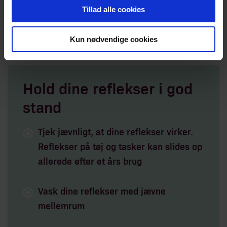
med, når man stiger af cyklen. Der findes også overtøj
Tillad alle cookies
og tasker, som er syet af reflekterende stof.
Kun nødvendige cookies
Hold dine reflekser i god
stand
Tjek jævnligt, at dine reflekser virker.
Reflekser på tøj og tasker kan slides op
allerede efter et års brug
Vask dine reflekser med jævne
mellemrum