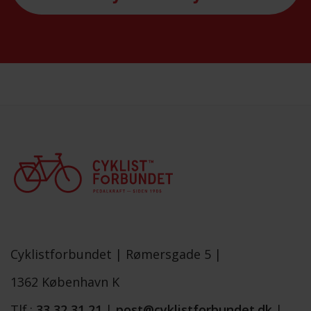
Cyklistforbundet |
Rømersgade 5 |
1362 København K
Tlf.:
33 32 31 21
|
post@cyklistforbundet.dk
|