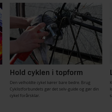
Hold cyklen i topform
Den velholdte cykel kører bare bedre. Brug
K
Cyklistforbundets gør det selv-guide og gør din
l
cykel forårsklar.
s