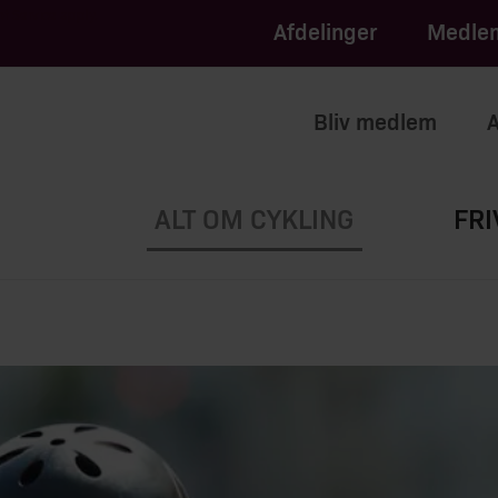
apply.
of Service
Afdelinger
Medlem
Bliv medlem
A
ALT OM CYKLING
FRI