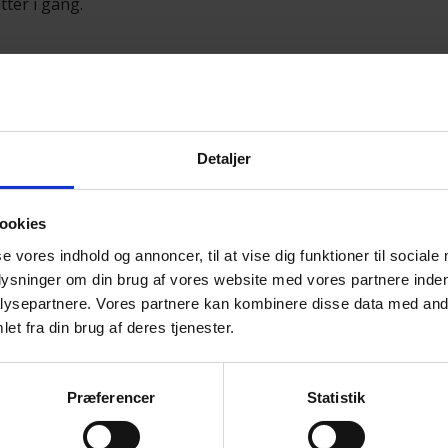
tter i gang.
år der er grønt og fri bane. Cyklister må også gerne
teret sig.
Detaljer
t lys.
ookies
d at dreje cyklen, til du kan fortsætte videre uden at
se vores indhold og annoncer, til at vise dig funktioner til sociale
plysninger om din brug af vores website med vores partnere inden
bliver du holdende. Er der fri bane, kan du dreje cyklen
ysepartnere. Vores partnere kan kombinere disse data med andr
hvor der ellers er rødt. Vis af mod venstre, når du
et fra din brug af deres tjenester.
Præferencer
Statistik
opmærksomme på andre bilister end på cyklister, når de
 at være ekstra forsigtig i rundkørsler.