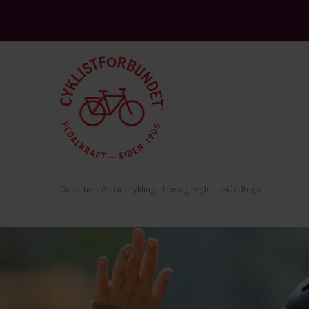
This site is protected by reCAPTCHA and the Google
and
Privacy Policy
Terms 
Du er her:
Alt om cykling
Lov og regler
Håndtegn