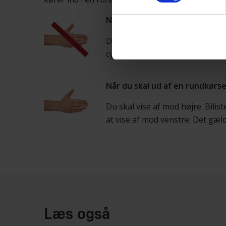
Når du kører ind i en rundkørs
Du skal ikke vise af, når du kør
cykelstien/vejen.
Når du skal ud af en rundkørse
Du skal vise af mod højre. Bilist
at vise af mod venstre. Det gælde
Læs også