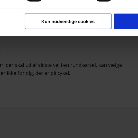
el
Kun nødvendige cookies
er ind i en rundkørsel. Den ses om en fortsættelse af
l
er, der skal ud af sidste vej i en rundkørsel, kan vælge
r ikke for dig, der er på cykel.