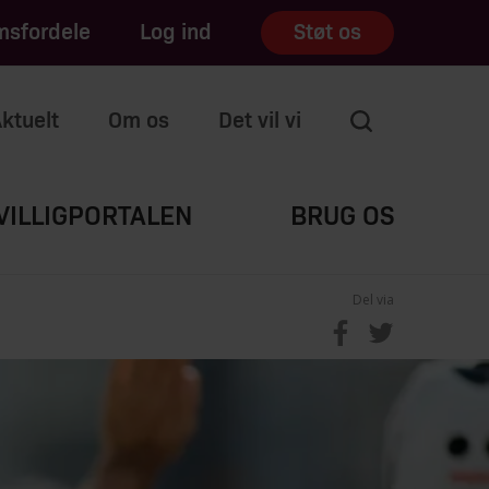
sfordele
Log ind
Støt os
ktuelt
Om os
Det vil vi
VILLIGPORTALEN
BRUG OS
Del via