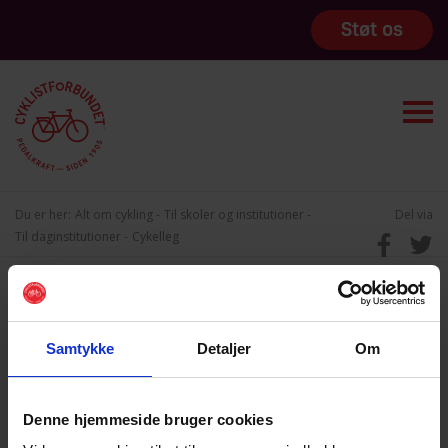
Støt os
Du er her:
Alt om cykling
Til skoler og institutioner
Del via
Til daginstitutioner
Cykelleg
Samtykke
Detaljer
Om
Denne hjemmeside bruger cookies