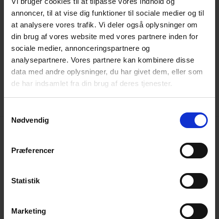
Vi bruger cookies til at tilpasse vores indhold og
Cyklistforbundet |
Rømersgade 5 |
annoncer, til at vise dig funktioner til sociale medier og til
at analysere vores trafik. Vi deler også oplysninger om
1362 København K
din brug af vores website med vores partnere inden for
sociale medier, annonceringspartnere og
Tlf.:
33 32 31 21
|
post@cyklistforbundet.dk
|
analysepartnere. Vores partnere kan kombinere disse
CVR 25 36 41 12
data med andre oplysninger, du har givet dem, eller som
de har indsamlet fra din brug af deres tjenester.
Samtykkevalg
Nødvendig
Præferencer
Det sker lokalt
Medlemsservice | Login
Statistik
Kontakt os
Marketing