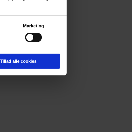
Marketing
ræver øvelse. Har
skaftet går i
Tillad alle cookies
 i stedet.