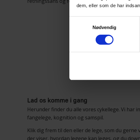
retningssans og forskellige manøvrer på cyklen -
dem, eller som de har indsaml
Samtykkevalg
Nødvendig
At blive sikker 
du prøvet, a
hårknude 
Lad os komme i gang
Herunder finder du alle vores cykellege. Vi har i
fangelege, kognition og samspil.
Klik dig frem til den eller de lege, som du gerne
der viser, hvordan legene kan leges, og du dow