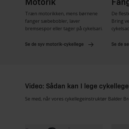
Motorik
Fan
Træn motorikken, mens børnene
De flest
fanger sæbebobler, laver
Bring v
bremsespor eller tager på cykelsari.
cykelsad
Se de syv motorik-cykellege
Se de s
Video: Sådan kan I lege cykelleg
Se med, når vores cykellegeinstruktør Balder B