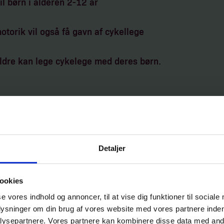
l børn i alderen 2-12 år
otorik vil også få gavn af cykellege
dre kan lege cykelege med deres børn.
Detaljer
olde fødderne på pedalerne, er ikke klar til at blive
centrere sig om, hvad der sker omkring det.
ookies
se vores indhold og annoncer, til at vise dig funktioner til sociale
gridning på cyklen, har man overskud til at holde øje
plysninger om din brug af vores website med vores partnere inden
barnet balance, afstands- og fartbedømmelse, rum- og
ysepartnere. Vores partnere kan kombinere disse data med andr