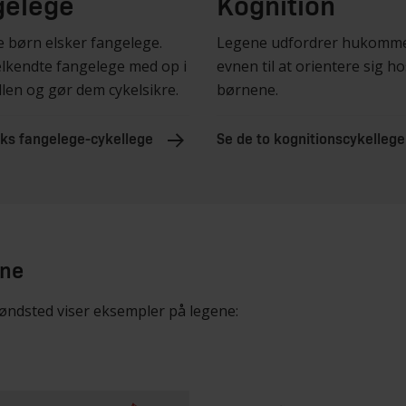
gelege
Kognition
e børn elsker fangelege.
Legene udfordrer hukomme
elkendte fangelege med op i
evnen til at orientere sig ho
len og gør dem cykelsikre.
børnene.
eks fangelege-cykellege
Se de to kognitionscykellege
ene
røndsted viser eksempler på legene: