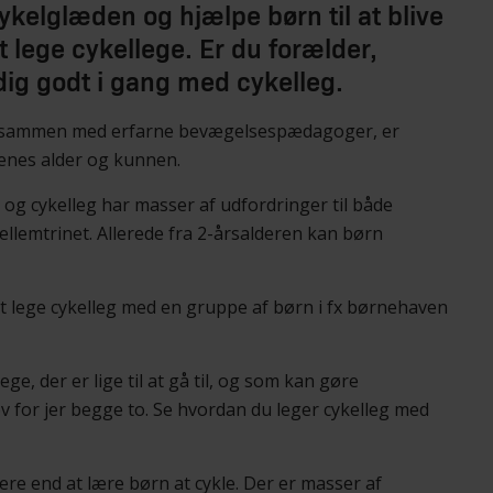
 cykelglæden og hjælpe børn til at blive
t lege cykellege. Er du forælder,
dig godt i gang med cykelleg.
et sammen med erfarne bevægelsespædagoger, er
nenes alder og kunnen.
, og cykelleg har masser af udfordringer til både
llemtrinet. Allerede fra 2-årsalderen kan børn
 at lege cykelleg med en gruppe af børn i fx børnehaven
ege, der er lige til at gå til, og som kan gøre
 for jer begge to. Se hvordan du leger cykelleg med
re end at lære børn at cykle. Der er masser af