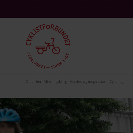
This site is protected by reCAPTCHA and the Google
and
Privacy Policy
Terms 
Du er her:
Alt om cykling
Guides og inspiration
Cykelleg