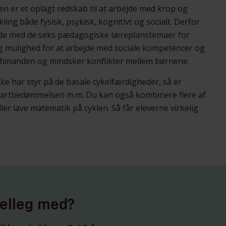
len er et oplagt redskab til at arbejde med krop og
ing både fysisk, psykisk, kognitivt og socialt. Derfor
jde med de seks pædagogiske læreplanstemaer for
ig mulighed for at arbejde med sociale kompetencer og
 hinanden og mindsker konflikter mellem børnene.
kke har styr på de basale cykelfærdigheder, så er
, fartbedømmelsen m.m. Du kan også kombinere flere af
ler lave matematik på cyklen. Så får eleverne virkelig
elleg med?