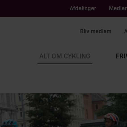
apply.
of Service
Afdelinger
Medlem
Bliv medlem
A
ALT OM CYKLING
FRI