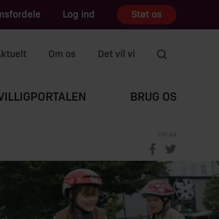
sfordele
Log ind
Støt os
ktuelt
Om os
Det vil vi
VILLIGPORTALEN
BRUG OS
Del via