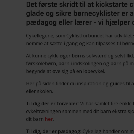
Det første skridt til at kickstarte
glade og sikre børnecyklister er a
pædagog eller lærer - vi hjælper 
Cykellegene, som Cyklistforbundet har udvikl
nemme at sætte i gang og kan tilpasses til bør
At kunne cykle øger børns selvværd og selvtillid
førskolebørn, børn i indskolingen og børn på me
begynde at øve sig på en løbecykel.
Her på siden finder du inspiration og guides til
eller skolen.
Til dig der er forælder:
Vi har samlet fire enkle l
cykeltræningen sammen med dit barn ekstra sjov
dit barn
her
.
Til dig, der er pædagog:
Cykelleg handler om me