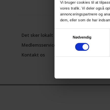
Vi bruger cookies til at tilpas
vores trafik. Vi deler også o
annonceringspartnere og anal
dem, eller som de har indsaml
Samtykkevalg
Det sker lokalt
Nødvendig
Medlemsservice | Login
Kontakt os