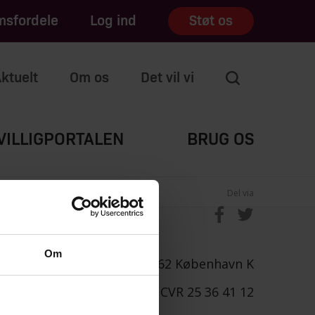
sfordele
Log ind
Støt os
ktuelt
Om os
Det vil vi
VILLIGPORTALEN
BRUG OS
Del via
Om
undet |
Rømersgade 5 |
1362 København K
ost@cyklistforbundet.dk
|
CVR 25 36 41 12