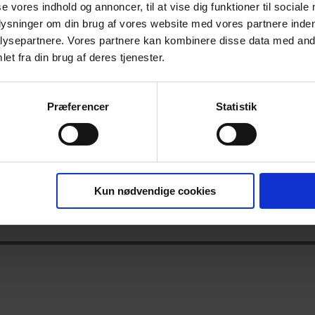
se vores indhold og annoncer, til at vise dig funktioner til sociale
plysninger om din brug af vores website med vores partnere inden
ysepartnere. Vores partnere kan kombinere disse data med andr
et fra din brug af deres tjenester.
Bliv Cykelvenlig Arbejdsplads
Præferencer
Statistik
Book Cykellegekonsulenterne
Annoncering i CYKLISTER
Kun nødvendige cookies