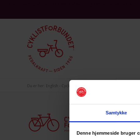
This site is protected by reCAPTCHA and the Google
and
Privacy Policy
Terms 
Du er her:
English
Cycling games
Catching Games
10. The Ti
Samtykke
Denne hjemmeside bruger c