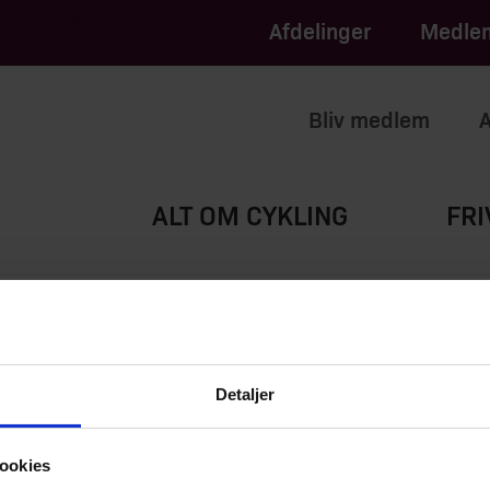
apply.
of Service
Afdelinger
Medlem
Bliv medlem
A
ALT OM CYKLING
FRI
ckler
Detaljer
Cyklistforb
Tlf.:
33 32 31 21
|
p
ookies