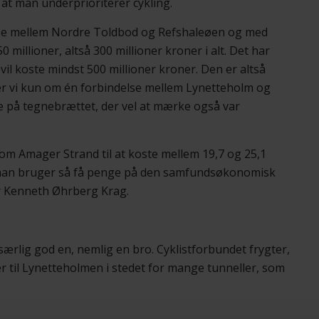
 at man underprioriterer cykling.
ndelse mellem Nordre Toldbod og Refshaleøen og med
illioner, altså 300 millioner kroner i alt. Det har
 vil koste mindst 500 millioner kroner. Den er altså
ler vi kun om én forbindelse mellem Lynetteholm og
e på tegnebrættet, der vel at mærke også var
m Amager Strand til at koste mellem 19,7 og 25,1
at man bruger så få penge på den samfundsøkonomisk
er Kenneth Øhrberg Krag.
ærlig god en, nemlig en bro. Cyklistforbundet frygter,
r til Lynetteholmen i stedet for mange tunneller, som