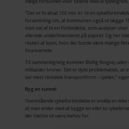
Ifølge forbundet viser tallene med al tydelighed,
”Der er fx afsat 150 mio. kr. til en cykelforbi
forventning om, at kommunen også vil lægge 150 m
man sat af til en forbindelse, som analyser viser
allerede underfinansieret på papiret. Og her ta
resten af byen, hvor der burde være mange fler
finansierede.
Til sammenligning kommer Østlig Ringvej uden o
milliarder kroner. Det er dybt problematisk, 
set mest rentable transportform – cyklen,” sig
Byg en tunnel
Ovenstående cykelforbindelse er endda en ikke s
at man ender med at bygge en eller to cykelbroe
der faktisk vil være behov for.