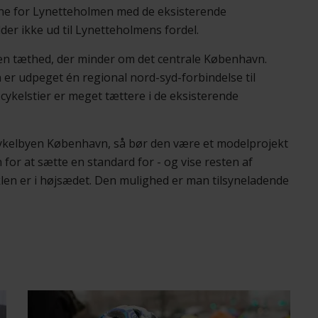
ne for Lynetteholmen med de eksisterende
er ikke ud til Lynetteholmens fordel.
i en tæthed, der minder om det centrale København.
n er udpeget én regional nord-syd-forbindelse til
e cykelstier er meget tættere i de eksisterende
 cykelbyen København, så bør den være et modelprojekt
for at sætte en standard for - og vise resten af
len er i højsædet. Den mulighed er man tilsyneladende