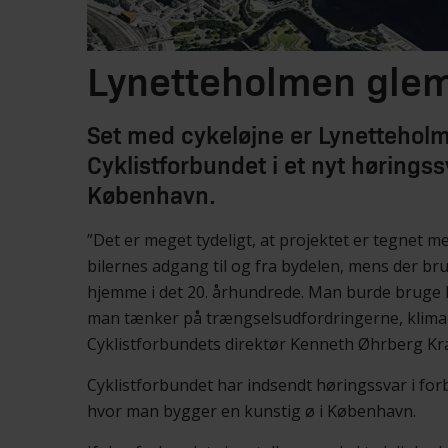
Lynetteholmen gle
Set med cykeløjne er Lynetteho
Cyklistforbundet i et nyt høringssv
København.
”Det er meget tydeligt, at projektet er tegnet me
bilernes adgang til og fra bydelen, mens der br
hjemme i det 20. århundrede. Man burde bruge l
man tænker på trængselsudfordringerne, klimakr
Cyklistforbundets direktør Kenneth Øhrberg Kr
Cyklistforbundet har indsendt høringssvar i for
hvor man bygger en kunstig ø i København.