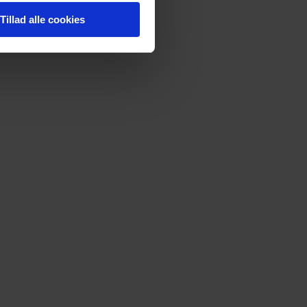
 perioder i løbet
Tillad alle cookies
nen