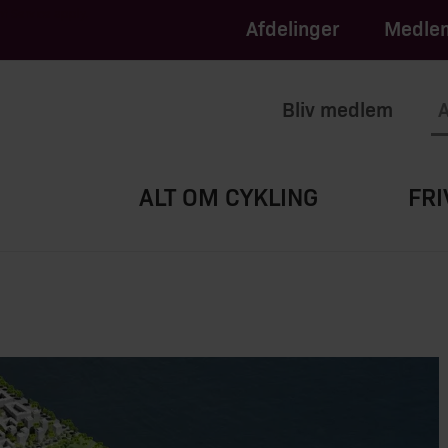
apply.
of Service
Afdelinger
Medlem
Bliv medlem
A
ALT OM CYKLING
FRI