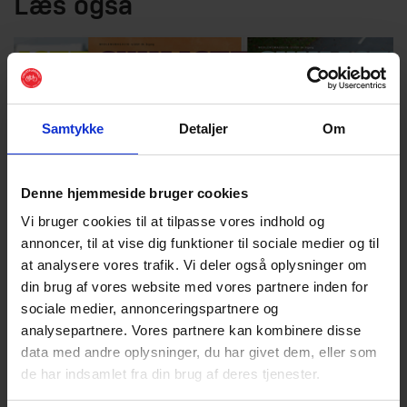
Læs også
Samtykke
Detaljer
Om
Denne hjemmeside bruger cookies
Vi bruger cookies til at tilpasse vores indhold og
annoncer, til at vise dig funktioner til sociale medier og til
at analysere vores trafik. Vi deler også oplysninger om
din brug af vores website med vores partnere inden for
sociale medier, annonceringspartnere og
Magasinet CYKLISTER
analysepartnere. Vores partnere kan kombinere disse
data med andre oplysninger, du har givet dem, eller som
Et magasin om det, som cyklister går op i. CYKLISTER
de har indsamlet fra din brug af deres tjenester.
udkommer fire gange årligt - hver gang med et aktuelt
tema.