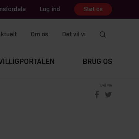
sfordele
Log ind
Støt os
ktuelt
Om os
Det vil vi
VILLIGPORTALEN
BRUG OS
Del via