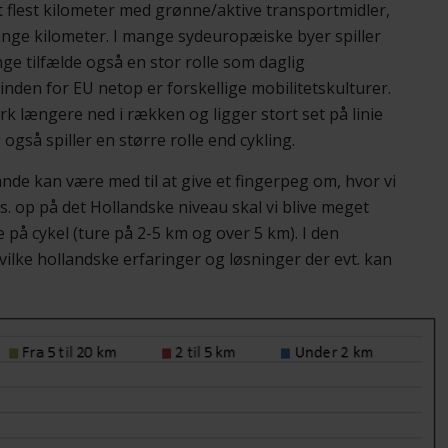
 flest kilometer med grønne/aktive transportmidler,
ange kilometer. I mange sydeuropæiske byer spiller
ge tilfælde også en stor rolle som daglig
nden for EU netop er forskellige mobilitetskulturer.
k længere ned i rækken og ligger stort set på linie
så spiller en større rolle end cykling.
e kan være med til at give et fingerpeg om, hvor vi
s. op på det Hollandske niveau skal vi blive meget
e på cykel (ture på 2-5 km og over 5 km). I den
ke hollandske erfaringer og løsninger der evt. kan