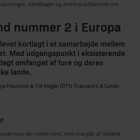
evalueringer, håndbøger og andre publikationer om
nd nummer 2 i Europa
levet kortlagt i et samarbejde mellem
tet. Med udgangspunkt i eksisterende
tlagt omfanget af ture og deres
ke lande.
nja Haustein & Till Koglin (DTU Transport & Lunds
er
lande hvor der cykles mest, men overgås af Holland.