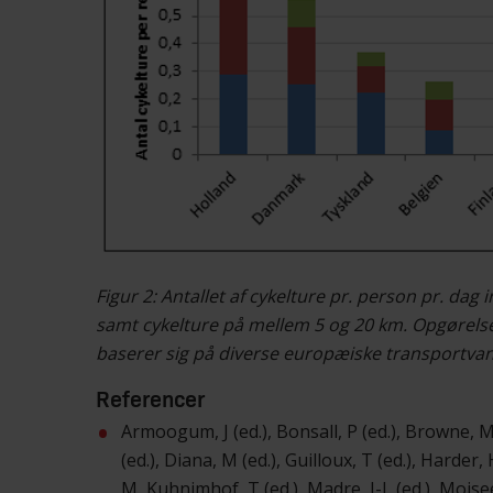
Figur 2: Antallet af cykelture pr. person pr. dag
samt cykelture på mellem 5 og 20 km. Opgørelse
baserer sig på diverse europæiske transportva
Referencer
Armoogum, J (ed.), Bonsall, P (ed.), Browne, M (
(ed.), Diana, M (ed.), Guilloux, T (ed.), Harder,
M, Kuhnimhof, T (ed.), Madre, J-L (ed.), Moiseeva