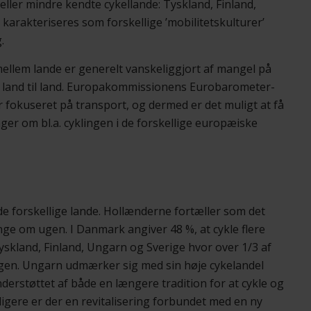
ler mindre kendte cykellande: Tyskland, Finland,
arakteriseres som forskellige ’mobilitetskulturer’
.
llem lande er generelt vanskeliggjort af mangel på
ra land til land. Europakommissionens Eurobarometer-
er fokuseret på transport, og dermed er det muligt at få
r om bl.a. cyklingen i de forskellige europæiske
de forskellige lande. Hollænderne fortæller som det
nge om ugen. I Danmark angiver 48 %, at cykle flere
skland, Finland, Ungarn og Sverige hvor over 1/3 af
ugen. Ungarn udmærker sig med sin høje cykelandel
erstøttet af både en længere tradition for at cykle og
ligere er der en revitalisering forbundet med en ny