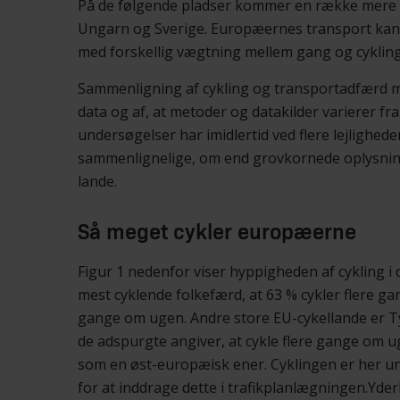
På de følgende pladser kommer en række mere el
Ungarn og Sverige. Europæernes transport kan k
med forskellig vægtning mellem gang og cykling
Sammenligning af cykling og transportadfærd me
data og af, at metoder og datakilder varierer f
undersøgelser har imidlertid ved flere lejlighed
sammenlignelige, om end grovkornede oplysninge
lande.
Så meget cykler europæerne
Figur 1 nedenfor viser hyppigheden af cykling i 
mest cyklende folkefærd, at 63 % cykler flere ga
gange om ugen. Andre store EU-cykellande er Ty
de adspurgte angiver, at cykle flere gange om 
som en øst-europæisk ener. Cyklingen er her und
for at inddrage dette i trafikplanlægningen.Yder