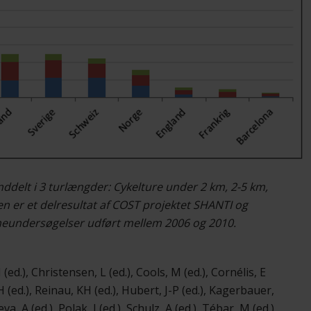
 inddelt i 3 turlængder: Cykelture under 2 km, 2-5 km,
n er et delresultat af COST projektet SHANTI og
neundersøgelser udført mellem 2006 og 2010.
ed.), Christensen, L (ed.), Cools, M (ed.), Cornélis, E
 H (ed.), Reinau, KH (ed.), Hubert, J-P (ed.), Kagerbauer,
, A (ed.), Polak, J (ed.), Schulz, A (ed.), Tébar, M (ed.)