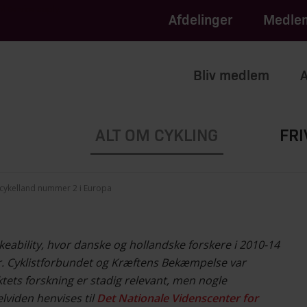
apply.
of Service
Afdelinger
Medlem
Bliv medlem
A
ALT OM CYKLING
FRI
cykelland nummer 2 i Europa
ikeability, hvor danske og hollandske forskere i 2010-14
r. Cyklistforbundet og Kræftens Bekæmpelse var
ktets forskning er stadig relevant, men nogle
lviden henvises til
Det Nationale Videnscenter for