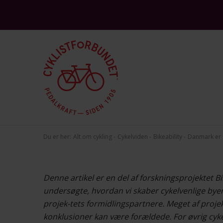
This site is protected by reCAPTCHA and the Google
and
Privacy Policy
Terms 
Du er her:
Alt om cykling
Cykelviden
Bikeability
Danmark er 
Denne artikel er en del af forskningsprojektet B
undersøgte, hvordan vi skaber cykelvenlige bye
projek-tets formidlingspartnere. Meget af proje
konklusioner kan være forældede. For øvrig cyke