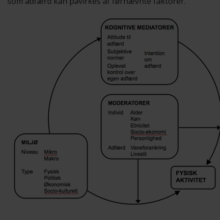
som adfærd kan påvirkes af førnævnte faktorer.