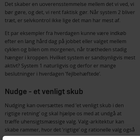
Det skaber en uoverensstemmelse mellem det vi ved, vi
bør gøre, og det, vi rent faktisk gør. Når system 2 bliver
træt, er selvkontrol ikke lige det man har mest af.
Et par eksempler fra hverdagen kunne være indkøb
efter en lang hård dag på jobbet eller valget mellem
cyklen og bilen om morgenen, når trætheden stadig
hænger i kroppen. Hvilket system er sandsynligvis mest
aktivt? System 1 naturligvis og derfor er mange
beslutninger i hverdagen ’fejlbehæftede’.
Nudge - et venligt skub
Nudging kan oversættes med ’et venligt skub i den
rigtige retning’ og skal hjælpe os med at undgå at
træffe uhensigtsmæssige valg. Valg-arkitektur kan
skabe rammer, hvor det ’rigtige’ og rationelle valg også
bliver et lettere valg. Et nudge skal være