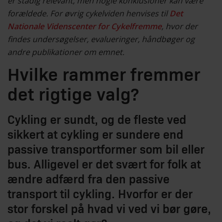
er stadig relevant, men nogle konklusioner kan være
forældede. For øvrig cykelviden henvises til
Det
Nationale Videnscenter for Cykelfremme
, hvor der
findes undersøgelser, evalueringer, håndbøger og
andre publikationer om emnet.
Hvilke rammer fremmer
det rigtige valg?
Cykling er sundt, og de fleste ved
sikkert at cykling er sundere end
passive transportformer som bil eller
bus. Alligevel er det svært for folk at
ændre adfærd fra den passive
transport til cykling. Hvorfor er der
stor forskel på hvad vi ved vi bør gøre,