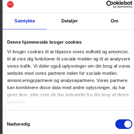
gennemskueligt og uden tvang [2].
Et ofte nævnt eksempel er at male en flue i pissoiret på
Samtykke
Detaljer
Om
mændenes toiletter, der medfører, at der bliver mindre
uhygiejnisk på toiletterne, da vi mænd får noget at
rette strålen mod. Det kan være svært at synes dårligt
Denne hjemmeside bruger cookies
om et sådant nudge, men i forhold til sundhedsadfærd
Vi bruger cookies til at tilpasse vores indhold og annoncer,
er det sværere, da konsekvensen af en handling ofte
til at vise dig funktioner til sociale medier og til at analysere
ligger langt ude i fremtiden.
vores trafik. Vi deler også oplysninger om din brug af vores
website med vores partnere inden for sociale medier,
At være fysisk inaktiv har ikke store konsekvenser på
annonceringspartnere og analysepartnere. Vores partnere
kort sigt, og mange anser det som et privat anliggende,
kan kombinere disse data med andre oplysninger, du har
hvad man spiser og hvor aktiv man er. Nudging kan
givet dem, eller som de har indsamlet fra din brug af deres
opfattes som et indgreb i den personlige frihed, og
tjenester.
man kan med rette stille spørgsmålstegn ved, hvor
meget samfundet skal og bør ’blande sig i’ borgernes
Samtykkevalg
sundhed eller mangel på samme.
Nødvendig