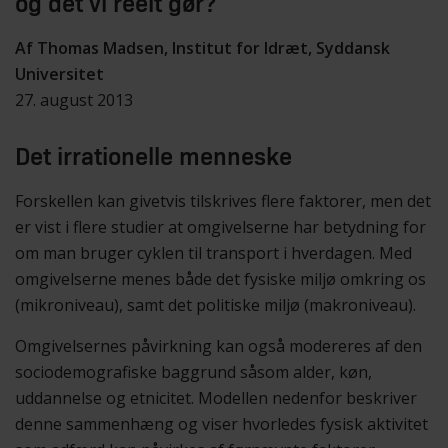
og det vi reelt gør?
Af Thomas Madsen, Institut for Idræt, Syddansk
Universitet
27. august 2013
Det irrationelle menneske
Forskellen kan givetvis tilskrives flere faktorer, men det
er vist i flere studier at omgivelserne har betydning for
om man bruger cyklen til transport i hverdagen. Med
omgivelserne menes både det fysiske miljø omkring os
(mikroniveau), samt det politiske miljø (makroniveau).
Omgivelsernes påvirkning kan også modereres af den
sociodemografiske baggrund såsom alder, køn,
uddannelse og etnicitet. Modellen nedenfor beskriver
denne sammenhæng og viser hvorledes fysisk aktivitet