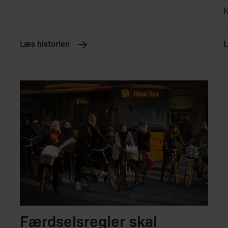
K
Læs historien
L
Færdselsregler skal