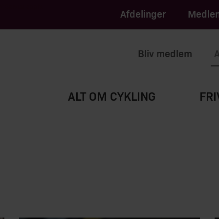
apply.
of Service
Afdelinger
Medlem
Bliv medlem
A
ALT OM CYKLING
FRI