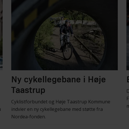
Ny cykellegebane i Høje
Taastrup
D
F
Cyklistforbundet og Høje Taastrup Kommune
m
u
indvier en ny cykellegebane med støtte fra
Nordea-fonden.