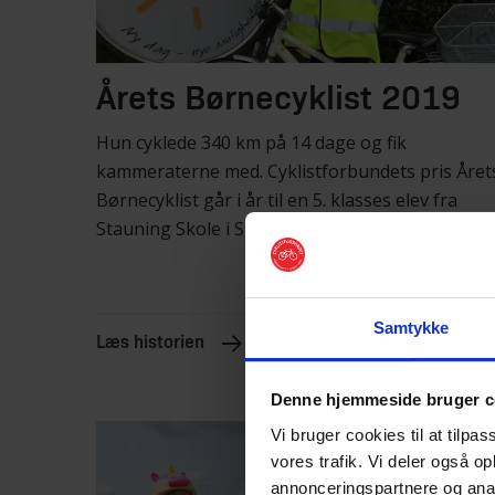
Årets Børnecyklist 2019
Hun cyklede 340 km på 14 dage og fik
kammeraterne med. Cyklistforbundets pris Året
Børnecyklist går i år til en 5. klasses elev fra
Stauning Skole i Skjern.
Samtykke
Læs historien
Denne hjemmeside bruger c
Vi bruger cookies til at tilpas
vores trafik. Vi deler også o
annonceringspartnere og anal