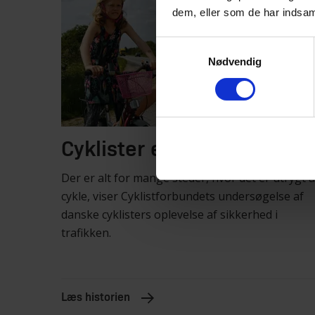
dem, eller som de har indsaml
Samtykkevalg
Nødvendig
Cyklister er utrygge
Der er alt for mange steder, hvor det er utrygt a
cykle, viser Cyklistforbundets undersøgelse af
danske cyklisters oplevelse af sikkerhed i
trafikken.
Læs historien