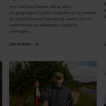
å
Jens Fabricius Hansen, der er aktiv i
d
borgergruppen Cykelsti Hvidkilde nu! og medlem
l
af Cyklistforbundet Svendborg, hædres for sin
vedholdende og målrettede indsats for
cykelsagen.
Læs artiklen
L