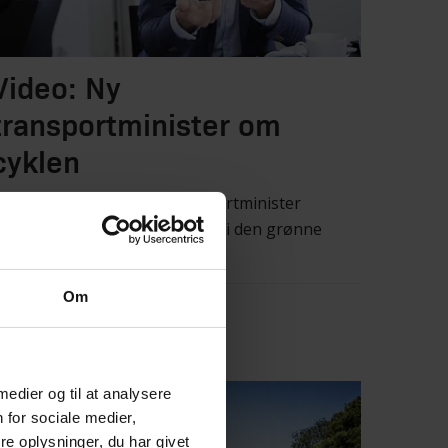
Video: Ny
transportminister om
cyklen
YKLISTER interviewer transportminister
enney Engelbrecht om cyklen i den grønne
mstilling.
Om
å til videoen
 medier og til at analysere
 for sociale medier,
e oplysninger, du har givet