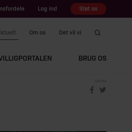
sfordele
Log ind
Støt os
ktuelt
Om os
Det vil vi
VILLIGPORTALEN
BRUG OS
Del via