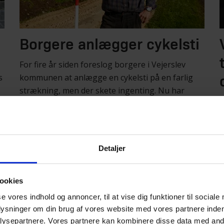
Borgere anlægger cykelsti
For fire år siden foreslog borgere i Vejerslev
s
kommunen at anlægge en cykelsti på en farlig
strækning, men der skete ingenting. Nu har
C
frivillige selv anlagt cykelstien.
B
o
Detaljer
Læs historien
G
ookies
se vores indhold og annoncer, til at vise dig funktioner til sociale
plysninger om din brug af vores website med vores partnere inden
ysepartnere. Vores partnere kan kombinere disse data med andr