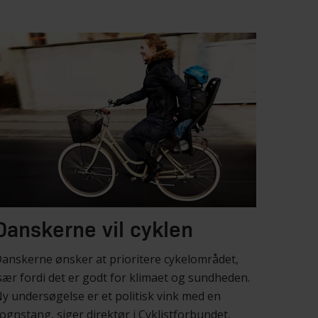
Danskerne vil cyklen
anskerne ønsker at prioritere cykelområdet,
sær fordi det er godt for klimaet og sundheden.
y undersøgelse er et politisk vink med en
ognstang, siger direktør i Cyklistforbundet,